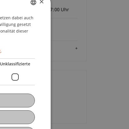
×
Zeit und Ort
twoch, 13. April 2022, 17:00 Uhr
setzen dabei auch
GERMAN
willigung gesetzt
Gebühren
ENGLISH
onalität dieser
tenlos
Zielgruppe
.
Unklassifizierte
ontakt
omas
Moll
MBA
+41 71 599 24 56