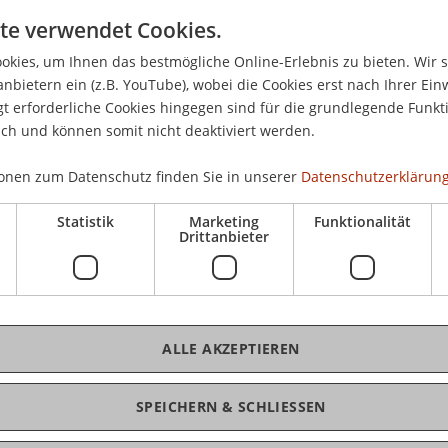
te verwendet Cookies.
Mit
kies, um Ihnen das bestmögliche Online-Erlebnis zu bieten. Wir 
anbietern ein (z.B. YouTube), wobei die Cookies erst nach Ihrer Ein
sbegleitenden, deutschsprachigen Studiengang
 erforderliche Cookies hingegen sind für die grundlegende Funkti
Kos
ich und können somit nicht deaktiviert werden.
 in Technologie & Innovation:
onen zum Datenschutz finden Sie in unserer
Datenschutzerklärung
Statistik
Marketing
Funktionalität
Drittanbieter
in Technologie & Innovation
ionsmanagement
K
Th
ALLE AKZEPTIEREN
en Sie sich bitte hier:
SPEICHERN & SCHLIESSEN