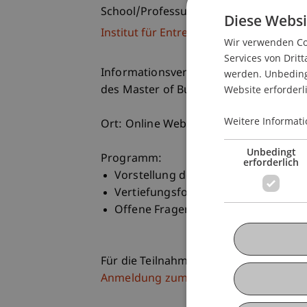
School/Professur:
Diese Websi
Institut für Entrepreneurship
Wir verwenden Coo
Services von Dritt
Informationsveranstaltung zum beruf
werden. Unbedingt
Website erforderl
des Master of Business Administration
Weitere Informati
Ort: Online Webinar
Unbedingt
Programm:
erforderlich
Vorstellung des Studienganges MBA 
Vertiefungsfokus Block 2: Innovat
Offene Fragerunde
Für die Teilnahme im Webinar registrier
Anmeldung zum Webinar