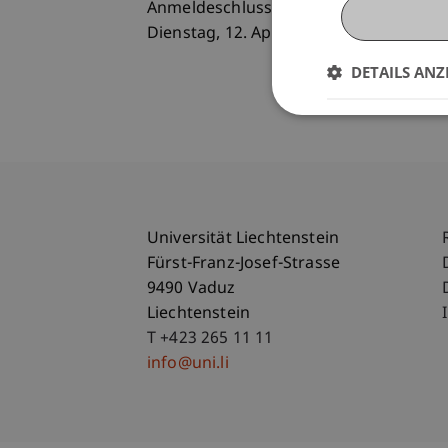
Anmeldeschluss
Dienstag, 12. April 2022
DETAILS ANZ
Universität Liechtenstein
Fürst-Franz-Josef-Strasse
9490 Vaduz
Liechtenstein
T +423 265 11 11
info@uni.li