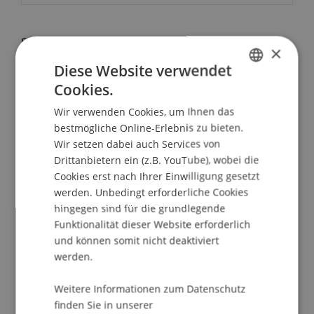
School/Professur:
×
Kommunikation und Marketing
Diese Website verwendet
Cookies.
GERMAN
Wir beraten dich – vor Ort und persönlich!
Wir verwenden Cookies, um Ihnen das
ENGLISH
bestmögliche Online-Erlebnis zu bieten.
Bei unseren Bachelor Infoabenden erhältst du alle
Wir setzen dabei auch Services von
grundlegenden Informationen zum
Drittanbietern ein (z.B. YouTube), wobei die
Bachelorstudiengang deiner Wahl, erhältst von
Cookies erst nach Ihrer Einwilligung gesetzt
unseren Student Ambassadors Einblicke in das
werden. Unbedingt erforderliche Cookies
Studienleben und unsere Studiengangsteams
hingegen sind für die grundlegende
beantworten all deine Fragen individuell. Mit dem
Funktionalität dieser Website erforderlich
Infoabend am Campus persönlich und vor Ort.
und können somit nicht deaktiviert
werden.
ABLAUF Bachelor Infoabend am Campus
Persönliche Beratung
durch die
Weitere Informationen zum Datenschutz
finden Sie in unserer
Studiengangsteams der Bachelorprogramme