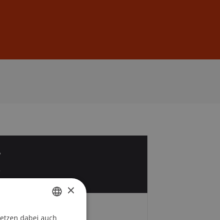
Anmelden
DE
EN
7
r
×
Zeit und Ort
setzen dabei auch
GERMAN