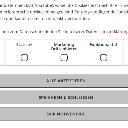
7.0
anbietern ein (z.B. YouTube), wobei die Cookies erst nach Ihrer Ein
 erforderliche Cookies hingegen sind für die grundlegende Funkti
in 
ich und können somit nicht deaktiviert werden.
Lie
onen zum Datenschutz finden Sie in unserer
Datenschutzerklärung
Ein
Statistik
Marketing
Funktionalität
Mat
Drittanbieter
Erö
7. 
Udo
ALLE AKZEPTIEREN
Aus
27.
SPEICHERN & SCHLIESSEN
Her
NUR NOTWENDIGE