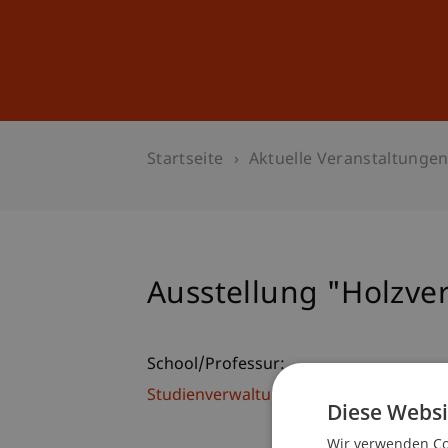
Studium
Weiterbildung
Startseite
Aktuelle Veranstaltunge
Ausstellung "Holzv
School/Professur:
Studienverwaltung Bachelorstudiengan
Diese Websi
Wir verwenden Coo