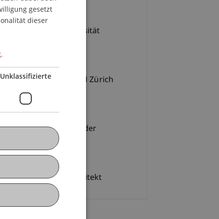
4.2022 - 06.05.2022
willigung gesetzt
ENGLISH
onalität dieser
den Gängen der Universität
chtenstein.
.
e Ausstellung der
Unklassifizierte
erialbibliothek der ETH Zürich
ffnung und Vortrag
April 2022 18.00 Uhr
 Thönnissen, Kurator der
stellung
 April 2022 18.00 Uhr
mann Kaufmann, Architekt