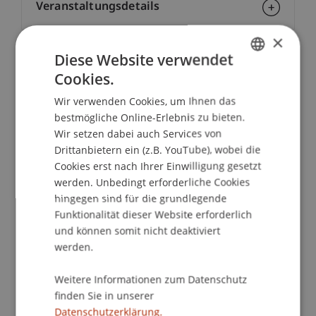
Veranstaltungsdetails
×
Diese Website verwendet
Kontakt
Cookies.
GERMAN
Wir verwenden Cookies, um Ihnen das
ENGLISH
bestmögliche Online-Erlebnis zu bieten.
Dozierende:
Wir setzen dabei auch Services von
Drittanbietern ein (z.B. YouTube), wobei die
Dott. Paolo Cattaruzza Dorigo
Cyrill
Chevalley
BLaw, MLaw, CTL (Genf)
Cookies erst nach Ihrer Einwilligung gesetzt
Mag. iur. Maximilian
Dallago
Ph.D.
werden. Unbedingt erforderliche Cookies
Dr. iur. Maximilian
Jörg
LL.M. LL.M.
hingegen sind für die grundlegende
Mag. iur. Barbara Knoll
Funktionalität dieser Website erforderlich
Mag. iur. Thomas Menegotto
und können somit nicht deaktiviert
werden.
School/Professur:
Lehrstuhl für Gesellschafts-, Stiftungs- und
Weitere Informationen zum Datenschutz
Trustrecht
finden Sie in unserer
Datenschutzerklärung.