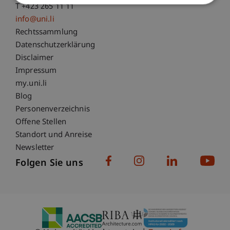
T +423 265 11 11
info@uni.li
Fußzeile Rechtliche Hinweise
Rechtssammlung
Datenschutzerklärung
Disclaimer
Impressum
Fußzeile Subdomain-Verzeichnis
my.uni.li
Blog
Personenverzeichnis
Offene Stellen
Standort und Anreise
Newsletter
Folgen Sie uns