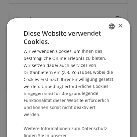
Kontakt
×
Diese Website verwendet
Cookies.
GERMAN
School/Professur:
Wir verwenden Cookies, um Ihnen das
ENGLISH
Institut für Entrepreneurship
bestmögliche Online-Erlebnis zu bieten.
Wir setzen dabei auch Services von
Informationsveranstaltung zum
Drittanbietern ein (z.B. YouTube), wobei die
berufsbegleitenden, deutschsprachigen
Cookies erst nach Ihrer Einwilligung gesetzt
Studiengang des Master of Business
werden. Unbedingt erforderliche Cookies
Administration in Technologie & Innovation:
hingegen sind für die grundlegende
Funktionalität dieser Website erforderlich
Ort: Online Webinar
und können somit nicht deaktiviert
werden.
Programm:
Weitere Informationen zum Datenschutz
Vorstellung des Studienganges MBA in
finden Sie in unserer