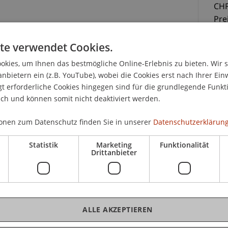
CHF
Pre
Tei
te verwendet Cookies.
kies, um Ihnen das bestmögliche Online-Erlebnis zu bieten. Wir 
rstuhl für Wirtschaftsstrafrecht, Compliance und
anbietern ein (z.B. YouTube), wobei die Cookies erst nach Ihrer Ein
i Themenabende an, die informative Einblicke in den
 erforderliche Cookies hingegen sind für die grundlegende Funkti
gitalisierung" gewähren.
ich und können somit nicht deaktiviert werden.
sse Änderungen in sämtlichen Lebensbereichen.
K
onen zum Datenschutz finden Sie in unserer
Datenschutzerklärung
rührt. Der Fokus der Themenreihe liegt auf zwei
ahren ins Zentrum des technischen und rechtlichen
Statistik
Marketing
Funktionalität
Pro
Drittanbieter
Künstliche Intelligenz (KI).
Pa
ührt in einem ersten Teil in die Funktionsweise
Kryptowährungen ein. In einem zweiten Teil wird
erten Kriminalität erläutert sowie auf die
ALLE AKZEPTIEREN
hen Herausforderungen hingewiesen.
Mag