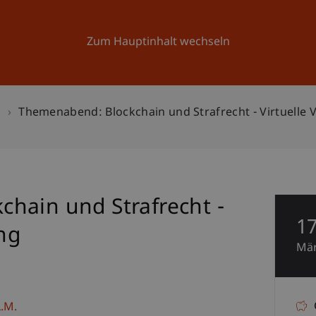
Forschung
Universität
Aktuelles
Zum Hauptinhalt wechseln
n
Themenabend: Blockchain und Strafrecht - Virtuelle 
hain und Strafrecht -
1
ung
Mä
.M.