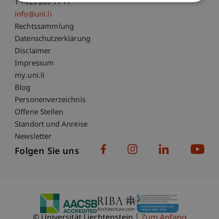
T +423 265 11 11
info@uni.li
Fußzeile Rechtliche Hinweise
Rechtssammlung
Datenschutzerklärung
Disclaimer
Impressum
Fußzeile Subdomain-Verzeichnis
my.uni.li
Blog
Personenverzeichnis
Offene Stellen
Standort und Anreise
Newsletter
Folgen Sie uns
© Universität Liechtenstein
Zum Anfang