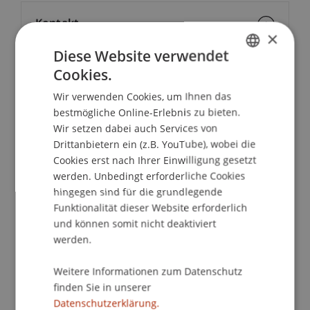
Kontakt
×
Diese Website verwendet
Cookies.
GERMAN
School/Professur:
Wir verwenden Cookies, um Ihnen das
ENGLISH
Kommunikation und Marketing
bestmögliche Online-Erlebnis zu bieten.
Wir setzen dabei auch Services von
Kompakt informiert - bequem von zu Hause
Drittanbietern ein (z.B. YouTube), wobei die
aus!
Cookies erst nach Ihrer Einwilligung gesetzt
werden. Unbedingt erforderliche Cookies
Bei unseren Master Infoabenden erhältst du alle
hingegen sind für die grundlegende
grundlegenden Informationen zum
Funktionalität dieser Website erforderlich
Masterstudiengang deiner Wahl, erhältst von
und können somit nicht deaktiviert
unseren Student Ambassadors Einblicke in das
werden.
Studienleben und unsere Studiengangsteams
Weitere Informationen zum Datenschutz
beantworten all deine Fragen individuell. Mit dem
finden Sie in unserer
Online Master Infoabend kompakt von zu Hause
Datenschutzerklärung.
aus.