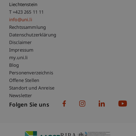
Liechtenstein
T +423 265 11 11
info@uni.li
Fußzeile Rechtliche Hinweise
Rechtssammlung
Datenschutzerklärung
Disclaimer
Impressum
Fußzeile Subdomain-Verzeichnis
my.uni.li
Blog
Personenverzeichnis
Offene Stellen
Standort und Anreise
Newsletter
Folgen Sie uns