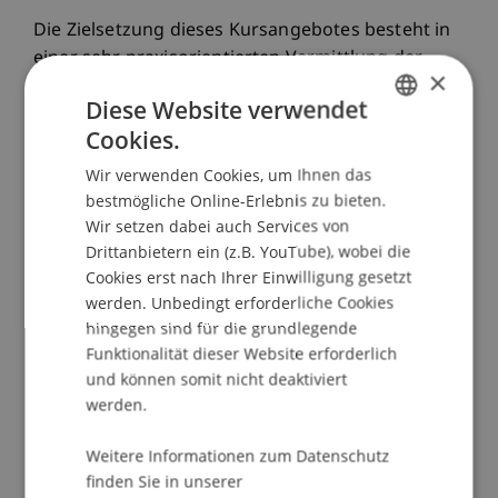
Die Zielsetzung dieses Kursangebotes besteht in
einer sehr praxisorientierten Vermittlung der
×
Programmiersprache VBA im
Diese Website verwendet
Tabellenkalkulationsprogramm Excel. Deshalb
Cookies.
werden zu Beginn die Grundlagen wie
GERMAN
beispielsweise die Definition von Variablen,
Wir verwenden Cookies, um Ihnen das
ENGLISH
Schleifen und der Entwurf von
bestmögliche Online-Erlebnis zu bieten.
Nachrichtenfenstern besprochen und eingeübt.
Wir setzen dabei auch Services von
Drittanbietern ein (z.B. YouTube), wobei die
Ausserdem wird auf die intuitive Nutzung und
Cookies erst nach Ihrer Einwilligung gesetzt
Herleitung von VBA-Befehlen geachtet.
werden. Unbedingt erforderliche Cookies
hingegen sind für die grundlegende
Aufgrund der Praxisnähe legt der Kurs einen
Funktionalität dieser Website erforderlich
besonderen Fokus auf Struktur und die Suche
und können somit nicht deaktiviert
von Fehlern innerhalb einer VBA-Routine. Die
werden.
Zielsetzung dieses Kursangebotes liegt darin,
dass jeder Teilnehmer ein Grundverständnis zum
Weitere Informationen zum Datenschutz
Erstellen und Interpretieren einer VBA-Routine
finden Sie in unserer