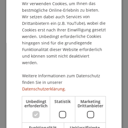
Kontakt
Wir verwenden Cookies, um Ihnen das
ENGLISH
bestmögliche Online-Erlebnis zu bieten.
Wir setzen dabei auch Services von
Drittanbietern ein (z.B. YouTube), wobei die
School/Professur:
Cookies erst nach Ihrer Einwilligung gesetzt
Kommunikation und Marketing
werden. Unbedingt erforderliche Cookies
hingegen sind für die grundlegende
Du hast Fragen an unsere Studierenden aus
Funktionalität dieser Website erforderlich
den Bachelorprogrammen Architektur oder
und können somit nicht deaktiviert
Betriebswirtschaftslehre zu Studium und
werden.
Studienleben an der Universität Liechtenstein?
Weitere Informationen zum Datenschutz
finden Sie in unserer
Dann melde dich jetzt an und nutze die
Datenschutzerklärung.
Gelegenheit, unsere Student Ambassadors zu
treffen - mit Break-out Rooms für Architektur
Unbedingt
Statistik
Marketing
oder BWL, je nach deinem Studieninteresse.
erforderlich
Drittanbieter
Jetzt anmelden
Funktionalität
Unklassifizierte