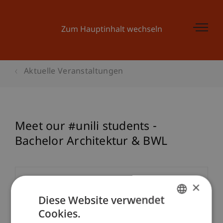
Zum Hauptinhalt wechseln
Aktuelle Veranstaltungen
Meet our #unili students -
Bachelor Architektur & BWL
Veranstaltungsdetails
×
Diese Website verwendet
Cookies.
GERMAN