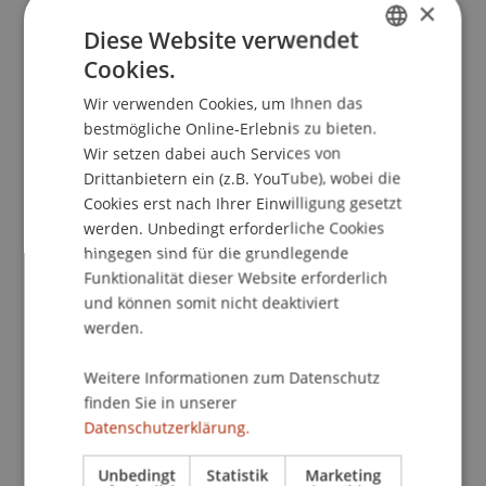
×
Mittwoch, 09. Februar 2022
Diese Website verwendet
17.30 - 20.00
Cookies.
GERMAN
Einführung und allgemeine Anwendung von
Wir verwenden Cookies, um Ihnen das
ENGLISH
Formeln
bestmögliche Online-Erlebnis zu bieten.
Wir setzen dabei auch Services von
Einleitung
Drittanbietern ein (z.B. YouTube), wobei die
Finanzmathematik: Als einfacher Einstieg in die
Cookies erst nach Ihrer Einwilligung gesetzt
Formeln werden wir einige einfache
werden. Unbedingt erforderliche Cookies
Grundlagenformeln anwenden. Dabei
hingegen sind für die grundlegende
repetieren wir kurz, wie Formeln am
Funktionalität dieser Website erforderlich
und können somit nicht deaktiviert
effizientesten erstellt und verwendet werden.
werden.
Logikformeln: In diesem Kursteil werden Sie
verschiedene Logikformeln anwenden, unter
Weitere Informationen zum Datenschutz
anderem; Wenn, Sverweis, Wverweis, Index,
finden Sie in unserer
Vergleich, Und/Oder, Summewenn etc.
Datenschutzerklärung.
Mittwoch, 16. Februar 2022
Unbedingt
Statistik
Marketing