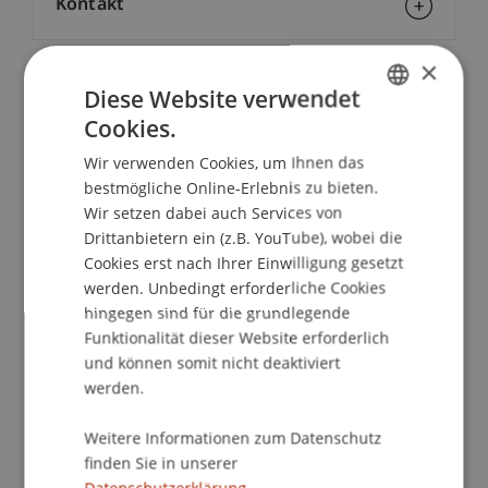
Kontakt
×
Diese Website verwendet
School/Professur:
Cookies.
GERMAN
Kommunikation und Marketing
Wir verwenden Cookies, um Ihnen das
ENGLISH
Kompakt informiert - bequem von zu Hause
bestmögliche Online-Erlebnis zu bieten.
aus!
Wir setzen dabei auch Services von
Drittanbietern ein (z.B. YouTube), wobei die
Bei unseren Master Infoabenden erhältst du alle
Cookies erst nach Ihrer Einwilligung gesetzt
werden. Unbedingt erforderliche Cookies
grundlegenden Informationen zum
hingegen sind für die grundlegende
Masterstudiengang deiner Wahl, erhältst von
Funktionalität dieser Website erforderlich
unseren Student Ambassadors Einblicke in das
und können somit nicht deaktiviert
Studienleben und unsere Studiengangsteams
werden.
beantworten all deine Fragen individuell. Mit dem
Online Master Infoabend kompakt von zu Hause
Weitere Informationen zum Datenschutz
aus.
finden Sie in unserer