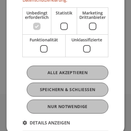
Datenschutzerklärung.
PROGRAMM
(Komplett in Englisch)
Unbedingt
Statistik
Marketing
erforderlich
Drittanbieter
20 min:
Präsentation Masterprogramm
Wirtschaftsinformatik
| mit Daniel Knapp,
MSc, Studiengangsmanager
Funktionalität
Unklassifizierte
10 min:
Digitale Campus Tour
| mit unseren
Student Ambassadors
15 min:
Fragerunde
Jetzt anmelden
ALLE AKZEPTIEREN
SPEICHERN & SCHLIESSEN
NUR NOTWENDIGE
Universität Liechtenstein
Fürst-Franz-Josef-Strasse
DETAILS ANZEIGEN
9490 Vaduz