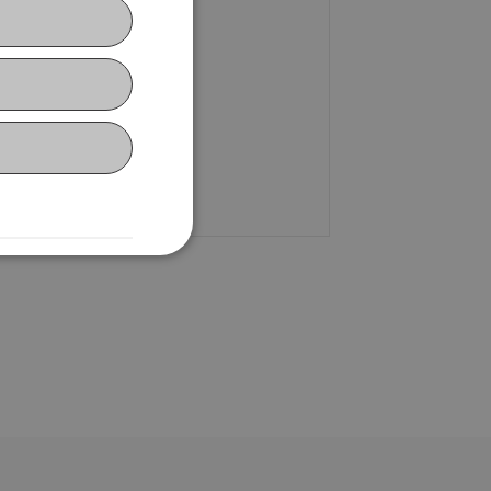
ontakt
nika Züger
+423 373 76 01
E-Mail