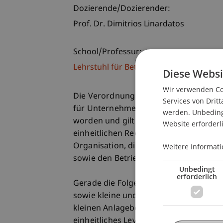
Dozierende/Dozierender:
Prof. Dr. Dimitrios Linardatos
School/Professur:
Lehrstuhl für Betriebswirtschaftslehr
Diese Websi
Wir verwenden Coo
Die Verordnung (EU) 2020/1503 über E
Services von Dritt
für Unternehmen (ECSP-VO) ist am 20. 
werden. Unbedingt
worden und gilt seit dem 10. Novembe
Website erforderl
einheitlichen Rechtsrahmen für die Er
Organisation, die Zulassung und die B
Weitere Informati
sowie den Betrieb von Crowdfunding-P
Unbedingt
erforderlich
Gerade die Folgen der Finanzkrise be
sowie kleine und mittlere Unternehme
kleinen Anlagebeträgen eine zunehmend
einheitliches Level-Playing-Field an,