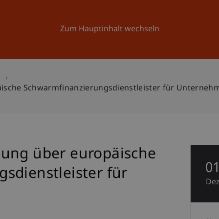
Forschung
Universität
Aktuelles
Zum Hauptinhalt wechseln
n
ische Schwarmfinanzierungsdienstleister für Unterneh
nung über europäische
0
sdienstleister für
De