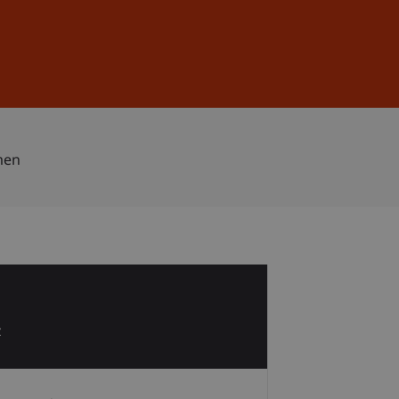
Anmelden
DE
EN
men
1
z