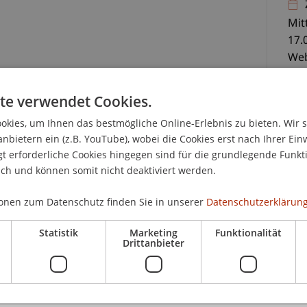
Mit
17.
Web
e, Bank- und Finanzmanagement
te verwendet Cookies.
CHF
kies, um Ihnen das bestmögliche Online-Erlebnis zu bieten. Wir 
Tag
uropäische Schwarmfinanzierungsdienstleister
anbietern ein (z.B. YouTube), wobei die Cookies erst nach Ihrer Ein
Zug
Oktober 2020 im Amtsblatt der EU veröffentlicht
 erforderliche Cookies hingegen sind für die grundlegende Funkti
Ver
r 2021 im gesamten EU-Raum. Sie schafft einen
ich und können somit nicht deaktiviert werden.
zur
bringung von Crowdfunding-Dienstleistungen, die
Web
eaufsichtigung von Crowdfunding-Dienstleistern
onen zum Datenschutz finden Sie in unserer
Datenschutzerklärung
Tei
lattformen.
Statistik
Marketing
Funktionalität
Drittanbieter
dingen es, dass für neugegründete Unternehmen
n (KMU) die Schwarmfinanzierung mit individuell
e Rolle spielt. Die EU strebt mit der ECSP-VO ein
 um den Zugang zu solchen Finanzierungsrunden –