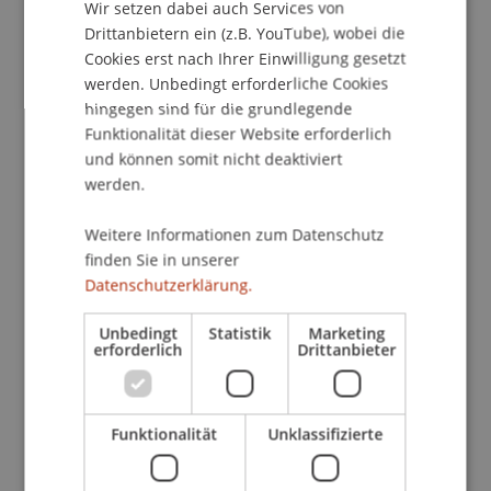
Wir setzen dabei auch Services von
Am 24. September 2020 veröffentlichte die
Drittanbietern ein (z.B. YouTube), wobei die
Europäische Kommission einen Vorschlag zur
Cookies erst nach Ihrer Einwilligung gesetzt
Regulierung der «Märkte für Kryptowerte»
werden. Unbedingt erforderliche Cookies
(Markets in Crypto Assets; MiCAR) und setzte
hingegen sind für die grundlegende
damit einen ersten wichtigen Schritt zur
Funktionalität dieser Website erforderlich
einheitlichen Regulierung aller Arten von
und können somit nicht deaktiviert
Kryptowerten, Dienstleistungen und Emissionen
werden.
auf Unionsebene. Vor allem die
primärmarktrechtliche Einordnung von Initial
Weitere Informationen zum Datenschutz
Coin Offerings (ICOs) ist von Marktteilnehmern,
finden Sie in unserer
Datenschutzerklärung.
Aufsichtsbehörden und in der Wissenschaft
bisher intensiv diskutiert worden. Die MiCAR soll
Unbedingt
Statistik
Marketing
die offenen Fragen beantworten und unionsweit
erforderlich
Drittanbieter
Rechtssicherheit beim öffentlichen Angebot von
Kryptowerten schaffen.
Funktionalität
Unklassifizierte
Zwischen MiCAR und dem liechtensteinischen
Gesetz über Token und VT-Dienstleister (TVTG)