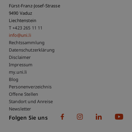
Fürst-Franz-Josef-Strasse
9490 Vaduz
Liechtenstein
T +423 265 11 11
info@uni.li
Fußzeile Rechtliche Hinweise
Rechtssammlung
Datenschutzerklärung
Disclaimer
Impressum
Fußzeile Subdomain-Verzeichnis
my.uni.li
Blog
Personenverzeichnis
Offene Stellen
Standort und Anreise
Newsletter
Folgen Sie uns