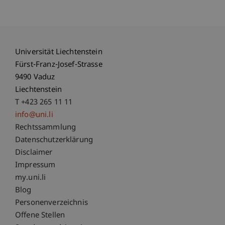
Universität Liechtenstein
Fürst-Franz-Josef-Strasse
9490 Vaduz
Liechtenstein
T +423 265 11 11
info@uni.li
Fußzeile Rechtliche Hinweise
Rechtssammlung
Datenschutzerklärung
Disclaimer
Impressum
Fußzeile Subdomain-Verzeichnis
my.uni.li
Blog
Personenverzeichnis
Offene Stellen