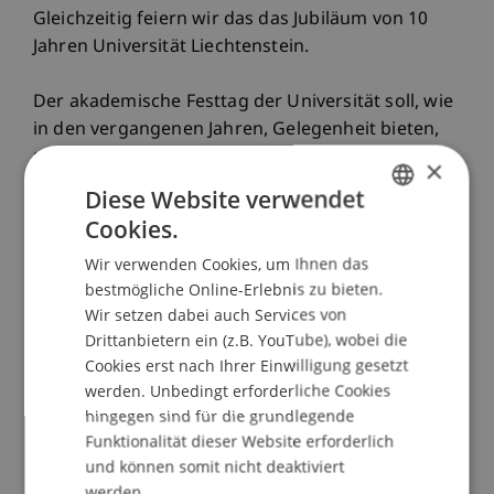
Gleichzeitig feiern wir das das Jubiläum von 10
Jahren Universität Liechtenstein.
Der akademische Festtag der Universität soll, wie
in den vergangenen Jahren, Gelegenheit bieten,
um Ereignisse Revue passieren zu lassen und
×
positiv in die Zukunft zu blicken, um
Diese Website verwendet
Persönlichkeiten zu ehren, herausragende
Cookies.
GERMAN
wissenschaftliche Leistungen anzuerkennen und
Wir verwenden Cookies, um Ihnen das
Studierenden das Wort zu geben.
ENGLISH
bestmögliche Online-Erlebnis zu bieten.
Wir setzen dabei auch Services von
Wir freuen uns, diesen Anlass mit Ihnen zu feiern
Drittanbietern ein (z.B. YouTube), wobei die
und Sie am Tag der offenen Tür zu begrüssen!
Cookies erst nach Ihrer Einwilligung gesetzt
werden. Unbedingt erforderliche Cookies
PROGRAMM
hingegen sind für die grundlegende
Begrüssung:
Markus Jäger
, Rektor, Universität
Funktionalität dieser Website erforderlich
Liechtenstein, Vaduz
und können somit nicht deaktiviert
Festrede:
Dr. Lindsay Blair Howe
Institut für
werden.