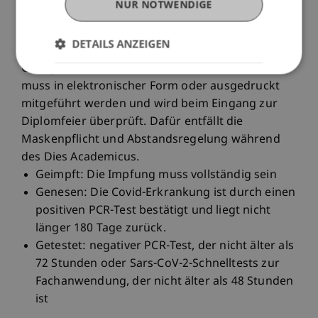
NUR NOTWENDIGE
nur mit 3G
Zugang zum Dies Academicus erhalten nur
DETAILS ANZEIGEN
Personen mit einem gültigen Covid Zertifikat (3G:
Geimpft, Genesen, Getestet). Dieses Zertifikat
muss in elektronischer Form oder ausgedruckt
mitgeführt werden und wird beim Eingang zur
Diplomfeier überprüft. Dafür entfällt die
Maskenpflicht und Abstandsregelung während
des Dies Academicus.
Geimpft: Die Impfung muss vollständig sein
Genesen: Die Covid-Erkrankung ist durch einen
positiven PCR-Test bestätigt und liegt nicht
länger 180 Tage zurück.
Getestet: negativer PCR-Test, der nicht älter als
72 Stunden oder Sars-CoV-2-Schnelltests zur
Fachanwendung, der nicht älter als 48 Stunden
ist