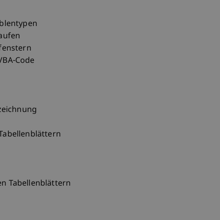
ablentypen
aufen
fenstern
 VBA-Code
fzeichnung
abellenblättern
n Tabellenblättern