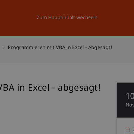
Forschung
Universität
Aktuelles
Zum Hauptinhalt wechseln
n
Programmieren mit VBA in Excel - Abgesagt!
BA in Excel - abgesagt!
1
No