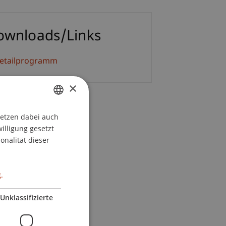
ownloads/Links
etailprogramm
×
setzen dabei auch
GERMAN
willigung gesetzt
ENGLISH
onalität dieser
.
Unklassifizierte