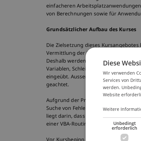
einfacheren Arbeitsplatzanwendungen e
von Berechnungen sowie für Anwendun
Grundsätzlicher Aufbau des Kurses
Die Zielsetzung dieses Kursangebotes b
Vermittlung der Programmiersprache 
Deshalb werden zu Beginn die Grundlag
Diese Websi
Variablen, Schleifen und der Entwurf
Wir verwenden Coo
eingeübt. Ausserdem wird auf die intu
Services von Dritt
geachtet.
werden. Unbedingt
Website erforderl
Aufgrund der Praxisnähe legt der Kurs
Suche von Fehlern innerhalb einer VBA
Weitere Informati
liegt darin, dass jeder Teilnehmer ein
Unbedingt
einer VBA-Routine entwickeln und die
erforderlich
Vor Kursbeginn werden Vorbereitungsu