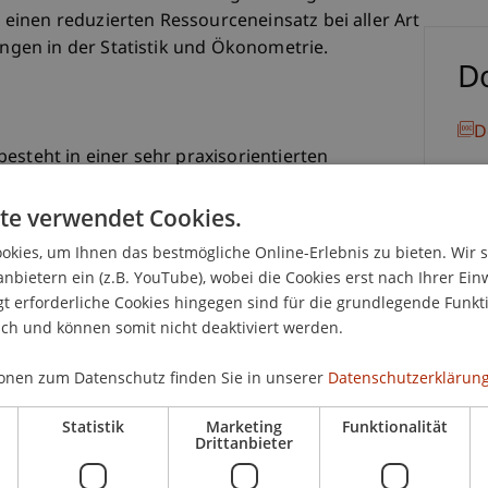
inen reduzierten Ressourceneinsatz bei aller Art
gen in der Statistik und Ökonometrie.
D
D
esteht in einer sehr praxisorientierten
VBA im Tabellenkalkulationsprogramm Excel.
en wie beispielsweise die Definition von
te verwendet Cookies.
 von Nachrichtenfenstern besprochen und
kies, um Ihnen das bestmögliche Online-Erlebnis zu bieten. Wir 
itive Nutzung und Herleitung von VBA-Befehlen
anbietern ein (z.B. YouTube), wobei die Cookies erst nach Ihrer Ein
 erforderliche Cookies hingegen sind für die grundlegende Funkti
ich und können somit nicht deaktiviert werden.
 einen besonderen Fokus auf Struktur und die
-Routine. Die Zielsetzung dieses Kursangebotes
onen zum Datenschutz finden Sie in unserer
Datenschutzerklärung
 Grundverständnis zum Erstellen und Interpretieren
Statistik
Marketing
Funktionalität
se den Bedürfnissen entsprechend anpassen kann.
Drittanbieter
nterlagen zur Verfügung gestellt, während des