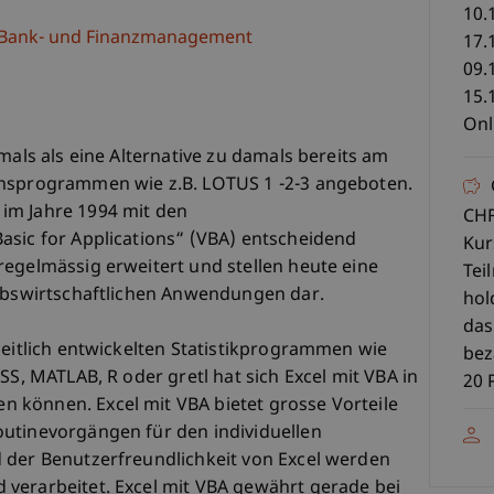
10.
e, Bank- und Finanzmanagement
17.
09.
15.
Onl
mals als eine Alternative zu damals bereits am
onsprogrammen wie z.B. LOTUS 1 -2-3 angeboten.
im Jahre 1994 mit den
CHF
asic for Applications“ (VBA) entscheidend
Kur
regelmässig erweitert und stellen heute eine
Tei
iebswirtschaftlichen Anwendungen dar.
hol
das
zeitlich entwickelten Statistikprogrammen wie
bez
SS, MATLAB, R oder gretl hat sich Excel mit VBA in
20 
 können. Excel mit VBA bietet grosse Vorteile
utinevorgängen für den individuellen
 der Benutzerfreundlichkeit von Excel werden
verarbeitet. Excel mit VBA gewährt gerade bei