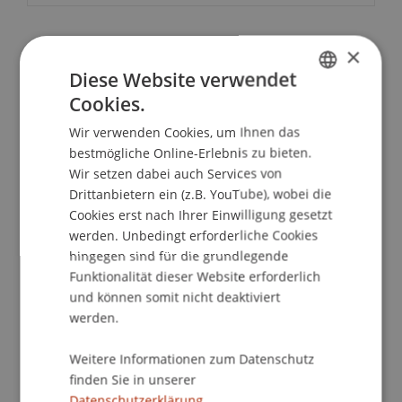
×
School/Professur:
Diese Website verwendet
Kommunikation und Marketing
Cookies.
GERMAN
Wir beraten dich – vor Ort und persönlich!
Wir verwenden Cookies, um Ihnen das
ENGLISH
bestmögliche Online-Erlebnis zu bieten.
Bei unseren Master Infoabenden erhältst du alle
Wir setzen dabei auch Services von
grundlegenden Informationen zum
Drittanbietern ein (z.B. YouTube), wobei die
Masterstudiengang deiner Wahl, erhältst von
Cookies erst nach Ihrer Einwilligung gesetzt
unseren Student Ambassadors Einblicke in das
werden. Unbedingt erforderliche Cookies
hingegen sind für die grundlegende
Studienleben und unsere Studiengangsteams
Funktionalität dieser Website erforderlich
beantworten all deine Fragen individuell. Mit dem
und können somit nicht deaktiviert
Infoabend am Campus persönlich und vor Ort.
werden.
ABLAUF Master Infoabend am Campus
Weitere Informationen zum Datenschutz
Persönliche Beratung
durch die
finden Sie in unserer
Studiengangsteams aller Masterprogramme
Datenschutzerklärung.