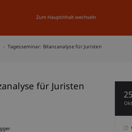
Forschung
Universität
Aktuelles
Zum Hauptinhalt wechseln
n
Tagesseminar: Bilanzanalyse für Juristen
analyse für Juristen
2
Ok
egger