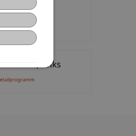
M.
+423 265 11 62
E-Mail
ownloads/Links
etailprogramm