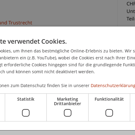
CHF
Unt
Tei
 und Trustrecht
te verwendet Cookies.
 Juristen, Rechtsanwältinnen und Rechtsanwälte
auch in weniger bekannten Sparten des
kies, um Ihnen das bestmögliche Online-Erlebnis zu bieten. Wir 
nder und entscheidet nicht selten den Erfolg
anbietern ein (z.B. YouTube), wobei die Cookies erst nach Ihrer Ein
pezifische Weiterbildung für Praktikerinnen und
 erforderliche Cookies hingegen sind für die grundlegende Funkti
ist daher unerlässlich.
K
ich und können somit nicht deaktiviert werden.
onen zum Datenschutz finden Sie in unserer
Datenschutzerklärung
ltsgeschäft tätigen Juristinnen und Juristen den
Pro
bschlusses. Denn auch Juristen müssen in ihrer
But
Statistik
Marketing
Funktionalität
sikoabschätzung vornehmen können. Die
Drittanbieter
n am Ende des Seminars in der Lage sein,
g zu lesen und auszuwerten.
wissen der Bilanzierung und Bilanzanalyse, das
lic