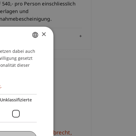
 540,- pro Person einschliesslich
erlagen und
lnahmebescheinigung.
×
Zielgruppe
setzen dabei auch
GERMAN
willigung gesetzt
ENGLISH
onalität dieser
ontakt
.
f. Dr. iur. Alexandra
terstein
LL.M.
Unklassifizierte
+423 265 11 82
E-Mail
. iur. Frédérique
Lambrecht