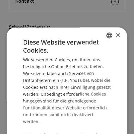
Kontakt
School/Professur:
×
Kommunikation und Marketing
Diese Website verwendet
Cookies.
Praxischeck - ein Schnuppertag an der Uni!
GERMAN
Wir verwenden Cookies, um Ihnen das
ENGLISH
Mit unserem Student for a day nimmt dich unser
bestmögliche Online-Erlebnis zu bieten.
Team mit an spannende Orte auf dem Campus
Wir setzen dabei auch Services von
und bietet dir Einblicke in die Universität
Drittanbietern ein (z.B. YouTube), wobei die
Liechtenstein sowie die Bachelorstudiengänge
Cookies erst nach Ihrer Einwilligung gesetzt
werden. Unbedingt erforderliche Cookies
Architektur und Betriebswirtschaftslehre. In
hingegen sind für die grundlegende
Workshops und Fallstudien lernst du die
Funktionalität dieser Website erforderlich
praktische Seite des Studiums kennen.
und können somit nicht deaktiviert
werden.
ABLAUF Student for a day Architektur
13.15 Uhr Registration im Foyer