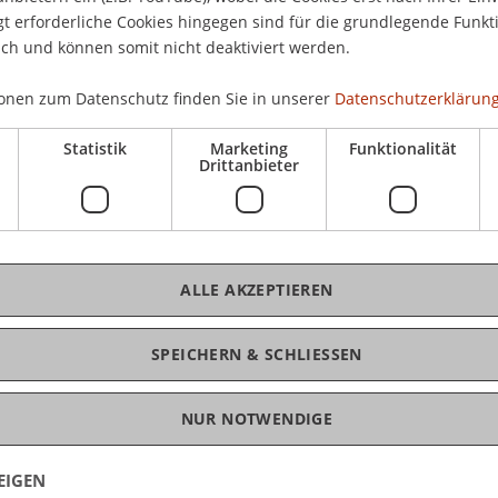
 Hause aus!
Mittwoc
 erforderliche Cookies hingegen sind für die grundlegende Funkti
17.00 bi
ich und können somit nicht deaktiviert werden.
ältst du alle grundlegenden Informationen
, erhältst von unseren Student Ambassadors
onen zum Datenschutz finden Sie in unserer
Datenschutzerklärung
ere Studiengangsteams beantworten all deine
chelor Infoabend kompakt von zu Hause aus.
Statistik
Marketing
Funktionalität
Drittanbieter
Kont
gramm Architektur
| mit Mag. arch. Cornelia
Dipl.-
 unseren Student Ambassadors
+423
ALLE AKZEPTIEREN
E-Ma
SPEICHERN & SCHLIESSEN
NUR NOTWENDIGE
EIGEN