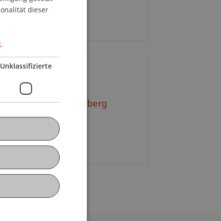
ENGLISH
h, 29. September 2021
onalität dieser
s 17.45 Uhr
.
Unklassifizierte
akt
Kult. Simone Brandenberg
 265 11 18
il