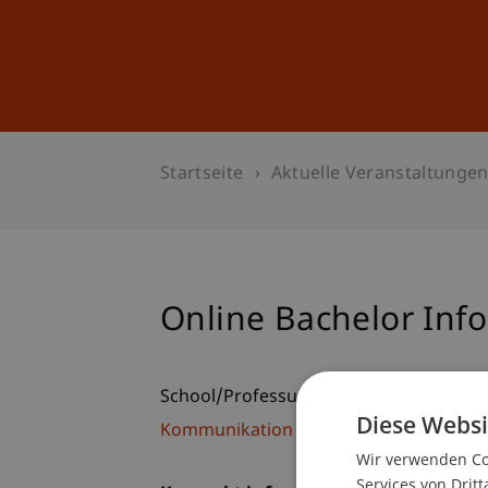
Studium
Weiterbildung
Startseite
Aktuelle Veranstaltunge
Online Bachelor Inf
School/Professur:
Diese Websi
Kommunikation und Marketing
Wir verwenden Coo
Services von Dritt