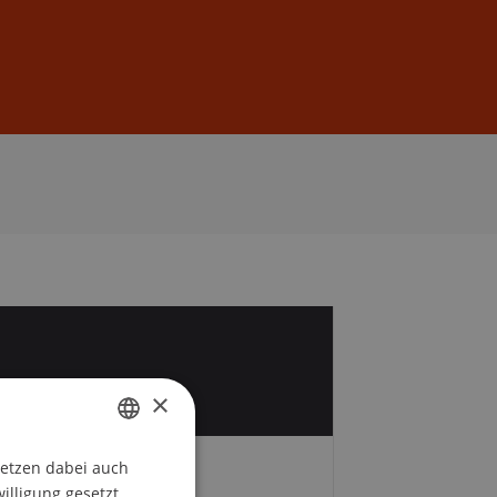
Anmelden
DE
EN
×
setzen dabei auch
GERMAN
 und Ort
willigung gesetzt