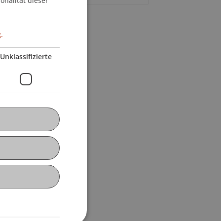
onalität dieser
.
Unklassifizierte