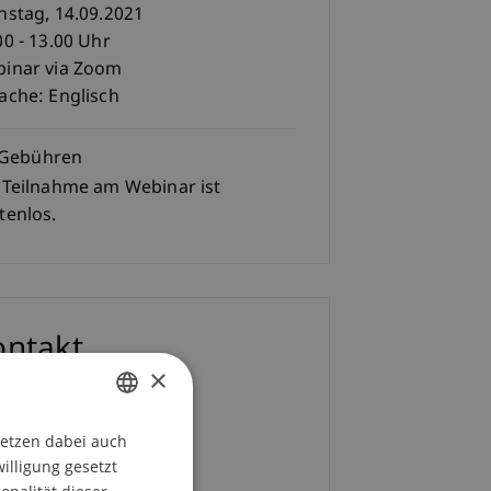
nstag, 14.09.2021
00 - 13.00 Uhr
inar via Zoom
ache: Englisch
Gebühren
 Teilnahme am Webinar ist
tenlos.
ontakt
×
 Lars Kaiser
setzen dabei auch
E-Mail
GERMAN
willigung gesetzt
ENGLISH