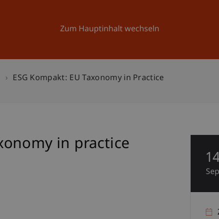
Forschung
Universität
Aktuelles
Zum Hauptinhalt wechseln
n
ESG Kompakt: EU Taxonomy in Practice
onomy in practice
1
Se