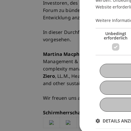
werden. Unbedingt
Investoren, des privaten Sektors und 
Website erforderl
Forum zu bündeln und eine gesamtheitl
Entwicklung anzuregen.
Weitere Informati
In dieser Durchführung sind zwei Imp
Unbedingt
erforderlich
vorgesehen.
Martina Macpherson
, Head of ESG S
Management & Private Equity hält ein
complexity management – implications 
Ziero
, LL.M., Head of Regulatory Adv
and other sustainable finance regulati
Wir freuen uns auf Ihre Teilnahme so
Schirmherrschaft dieser Durchführu
DETAILS ANZ