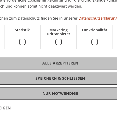
 erforderliche Cookies hingegen sind für die grundlegende Funkti
von politischen Entscheidungsträgern in einem
ich und können somit nicht deaktiviert werden.
iche Diskussion bezüglich einer nachhaltigen
onen zum Datenschutz finden Sie in unserer
Datenschutzerklärung
ulsvorträge zum Thema „EU Taxonomy in Practice“
Statistik
Marketing
Funktionalität
Drittanbieter
trategy and an ExCo Member for ODDO BHF Asset
en Vortrag zum Thema “ESG data, metrics and
for financial markets” sowie
Dr. Gabriel Webber
ALLE AKZEPTIEREN
isory at ECOFACT, Zürich, zum Thema „EU Taxonomy
-ons: What do they all mean?“
SPEICHERN & SCHLIESSEN
wie eine spannende und angeregte Diskussion!
NUR NOTWENDIGE
ng
EIGEN