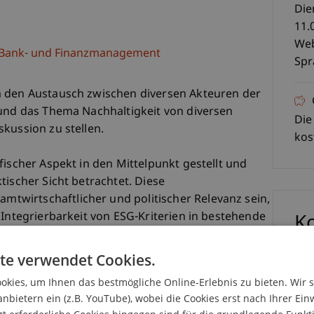
Die
11.
Web
e, Bank- und Finanzmanagement
Spr
m den Austausch zwischen diversen Akteuren der
 und das Thema Nachhaltigkeit von diversen
Die
kussion zu stellen.
kos
fischer Aspekt in den Mittelpunkt gestellt und
tischer Sicht betrachtet. Diese
wirtschaftlicher und politischer Relevanz sein,
 Integrierbarkeit von ESG-Kriterien in bestehende
K
Datengrundlage vorhandener ESG-Ratings
eld die Schnittstellen von ESG und Impact
te verwendet Cookies.
Dr.
N Sustainable Development Goals (SDGs)
kies, um Ihnen das bestmögliche Online-Erlebnis zu bieten. Wir 
anbietern ein (z.B. YouTube), wobei die Cookies erst nach Ihrer Ein
ressen, Erwartungen und Herausforderungen von