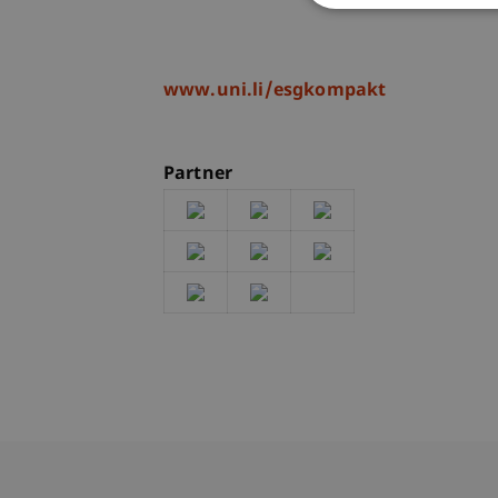
www.uni.li/esgkompakt
Partner