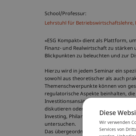
School/Professur:
Lehrstuhl für Betriebswirtschaftslehr
«ESG Kompakt» dient als Plattform, u
Finanz- und Realwirtschaft zu stärken
Blickpunkten zu beleuchten und zur Dis
Hierzu wird in jedem Seminar ein spezi
sowohl aus theoretischer als auch prak
Themenschwerpunkte können von gesamt
regulatorische Aspekte beinhalten, die
Investitionsansätze beleuchten, die 
diskutieren oder auch im weiteren Umf
Diese Websi
Investing, Philanthropie sowie den U
Wir verwenden Coo
untersuchen.
Services von Dritt
Das übergeordnete Ziel ist, die Inte