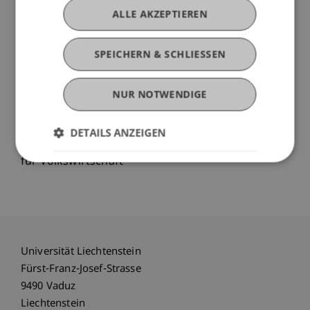
Baustelle; Diskussion.
ALLE AKZEPTIEREN
Referenten: Rainer Gloor, SUVA; Michael Hassler;
Markus Ganahl, Amt für Volkswirtschaft
SPEICHERN & SCHLIESSEN
3. Teil:
Umsetzung in die Praxis
Aufgabenstellung aus der Praxis zur Bearbeitung;
NUR NOTWENDIGE
Präsentation der erarbeiteten Beispiele;
Diskussion.
DETAILS ANZEIGEN
Referenten: Michael Hassler; Markus Ganahl, Amt
für Volkswirtschaft
Universität Liechtenstein
Fürst-Franz-Josef-Strasse
9490 Vaduz
Liechtenstein