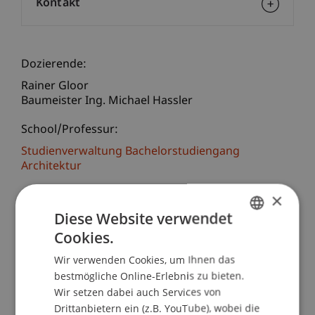
Kontakt
Dozierende:
Rainer Gloor
Baumeister Ing. Michael Hassler
School/Professur:
Studienverwaltung Bachelorstudiengang
Architektur
×
Seit dem 1. März 2003 ist das
Bauarbeitenkoordinationsgesetz (BauKG) über
Diese Website verwendet
die Koordination der Sicherheits- und
Cookies.
GERMAN
Gesundheitsschutzmassnahmen bei Bauarbeiten
Wir verwenden Cookies, um Ihnen das
ENGLISH
in Kraft. Bauherren, Planer, Bauleiter und
bestmögliche Online-Erlebnis zu bieten.
Bauausführende müssen diese Vorgaben
Wir setzen dabei auch Services von
beachten.
Drittanbietern ein (z.B. YouTube), wobei die