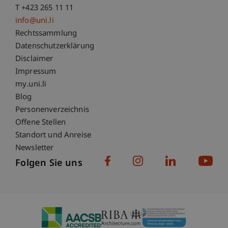
T +423 265 11 11
info@uni.li
Fußzeile Rechtliche Hinweise
Rechtssammlung
Datenschutzerklärung
Disclaimer
Impressum
Fußzeile Subdomain-Verzeichnis
my.uni.li
Blog
Personenverzeichnis
Offene Stellen
Standort und Anreise
Newsletter
Folgen Sie uns