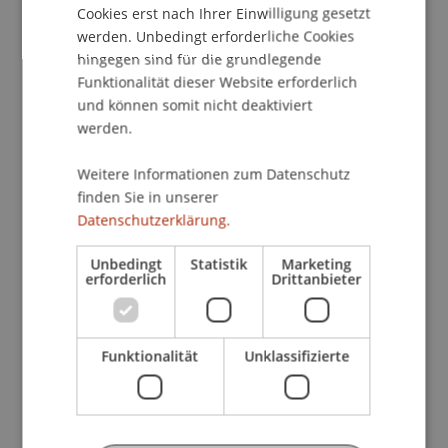
Cookies erst nach Ihrer Einwilligung gesetzt
Im Rahmen eines dreiteiligen Seminars wird in
werden. Unbedingt erforderliche Cookies
gemeinsamer Arbeit die Umsetzung bestehender
hingegen sind für die grundlegende
gesetzlicher Grundlagen anhand von Beispielen
Funktionalität dieser Website erforderlich
und können somit nicht deaktiviert
aus der Praxis erarbeitet und die Sensibilisierung
werden.
der Arbeitssicherheit auf Baustellen gefördert.
Die theoretisch erworbenen Kenntnisse sollen in
Weitere Informationen zum Datenschutz
die praktische Anwendung umgesetzt werden
finden Sie in unserer
können.
Datenschutzerklärung.
1. Teil:
Gesetzesvorlage
Unbedingt
Statistik
Marketing
erforderlich
Drittanbieter
Vorstellung des neuen Gesetzes; bisherige
Erfahrungen; Praxisbezug.
Referent: Michael Hassler, Baumeister Ing.,
Funktionalität
Unklassifizierte
Vaduz, Markus Ganahl, Amt für Volkswirtschaft
2. Teil:
SUVA und Aufgabenstellung
Sensibilisierung der Arbeitssicherheit auf der