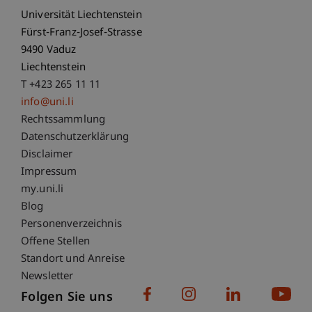
Universität Liechtenstein
Fürst-Franz-Josef-Strasse
9490 Vaduz
Liechtenstein
T +423 265 11 11
info@uni.li
Fußzeile Rechtliche Hinweise
Rechtssammlung
Datenschutzerklärung
Disclaimer
Impressum
Fußzeile Subdomain-Verzeichnis
my.uni.li
Blog
Personenverzeichnis
Offene Stellen
Standort und Anreise
Newsletter
Folgen Sie uns