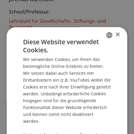
Jeremias Wartmann
School/Professur:
Lehrstuhl für Gesellschafts-, Stiftungs- und
Trustrecht
×
Diese Website verwendet
Im Rahmen der halbtägigen Tagung werden
Nachwuchswissenschaftler*innen aus dem In-
Cookies.
GERMAN
und Ausland ihre Expertise rund um neue
Wir verwenden Cookies, um Ihnen das
ENGLISH
Technologien, wie Smart Contracts und
bestmögliche Online-Erlebnis zu bieten.
Blockchain, im Kontext des liechtensteinischen,
Wir setzen dabei auch Services von
schweizerischen, deutschen, österreichischen
Drittanbietern ein (z.B. YouTube), wobei die
und europäischen Privat- und Gesellschaftsrecht
Cookies erst nach Ihrer Einwilligung gesetzt
teilen. Vor dem Hintergrund der
werden. Unbedingt erforderliche Cookies
grenzüberschreitenden Auseinandersetzung mit
hingegen sind für die grundlegende
Funktionalität dieser Website erforderlich
angrenzenden Rechtsordnungen ist besonders
und können somit nicht deaktiviert
erfreulich, dass ebenso Dissertant*innen des
werden.
Doktoratskolleg liechtensteinisches Recht an der
Universität Innsbruck teilnehmen. Vorrangiges