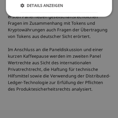
Blockchain-Technologie von Rodion Vladimirov,
DETAILS ANZEIGEN
MSc, dargestellt. Darauf aufbauend werden im
ersten Panel neben gesellschaftsrechtlichen
Fragen im Zusammenhang mit Tokens und
Kryptowährungen auch Fragen der Übertragung
von Tokens aus deutscher Sicht erörtert.
Im Anschluss an die Paneldiskussion und einer
kurzen Kaffeepause werden im zweiten Panel
Wertrechte aus Sicht des internationalen
Privatrechtrecht, die Haftung für technische
Hilfsmittel sowie die Verwendung der Distributed-
Ledger-Technologie zur Erfüllung der Pflichten
des Produktesicherheitsrechts analysiert.