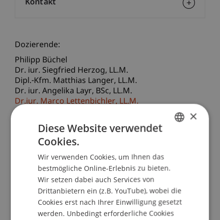
Kontakt
Dozierende:
Philipp Büchel
Dr. iur. Siegfried
Herzog
LL.M.
Dipl.-Kfm. Matthias
Langer
LL.M.
Dr. iur. Angelika
Layr
BSc, LL.M.
Dr.iur. Marco
Lettenbichler
LL.M.
Dr. iur. Thomas
Nägele
LL.M.
×
Dr. Stephan
Ochsner
LL.M.
Diese Website verwendet
Peter Schnürer
Cookies.
Dr. iur. Ralph
Wanger
LL.M. CAS Blockchain
GERMAN
Wir verwenden Cookies, um Ihnen das
ENGLISH
School/Professur:
bestmögliche Online-Erlebnis zu bieten.
Lehrstuhl für Bank- und Finanzmarktrecht
Wir setzen dabei auch Services von
Drittanbietern ein (z.B. YouTube), wobei die
Die Bedeutung von Blockchain bzw. der
Cookies erst nach Ihrer Einwilligung gesetzt
Distributed Ledger Technologie hat in den letzten
werden. Unbedingt erforderliche Cookies