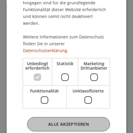
Jahren an Bedeutung gewonnen. Sie wird
hingegen sind für die grundlegende
Funktionalität dieser Website erforderlich
insbesondere in der Finanzbranche als «Game
und können somit nicht deaktiviert
Changer» gesehen. Das Potenzial, das diese
werden.
Technologie mit sich bringt, ist gross und bietet
weit mehr als die blosse Schaffung «virtueller
Weitere Informationen zum Datenschutz
Währungen».
finden Sie in unserer
Datenschutzerklärung.
In diesem Intensivkurs werden die
weitreichenden Möglichkeiten der Blockchain-
Unbedingt
Statistik
Marketing
erforderlich
Drittanbieter
bzw. Distributed Ledger-Technologie aufgezeigt
und aus verschiedenen Perspektiven betrachtet.
Zunächst wird mit einer Einführung notwendiges
Funktionalität
Unklassifizierte
technisches Grundlagenwissen vermittelt, das als
Basis für die weiteren Inhalte dient. Im Folgenden
werden u.a. die zentralen Rechtsfragen rund um
Blockchain-Geschäftsmodelle, Kryptowährungen,
Tokenisierung, ICOs, STOs, IoT, Smart Contracts
ALLE AKZEPTIEREN
sowie Fragen im Zusammenhang mit Compliance