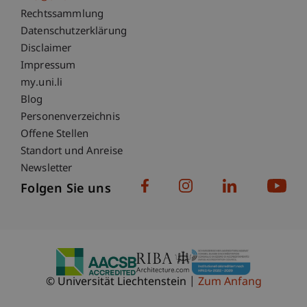
Fußzeile Rechtliche Hinweise
Rechtssammlung
Datenschutzerklärung
Disclaimer
Impressum
Fußzeile Subdomain-Verzeichnis
my.uni.li
Blog
Personenverzeichnis
Offene Stellen
Standort und Anreise
Newsletter
Folgen Sie uns
© Universität Liechtenstein
Zum Anfang