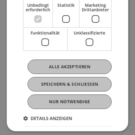
vernetzte Kenntnisse zu sammeln.
Unbedingt
Statistik
Marketing
erforderlich
Drittanbieter
Da sich der Anwendungsbereich der
Sorgfaltspflichtgesetzgebung nicht nur auf alle
Funktionalität
Unklassifizierte
bewilligten Finanzintermediäre, wie bspw.
Banken, Vermögensverwalter oder
Versicherungen erstreckt, sondern auch auf VT-
Dienstleister, werden in diesem Lehrgang auch
umfassende und praxisorientierte
ALLE AKZEPTIEREN
Fachkompetenzen im Bereich „Crypto
Compliance“ vermittelt.
SPEICHERN & SCHLIESSEN
Die Kursteilnahme verschafft Ihnen, über blosse
Grundlagenkenntnisse hinausgehend, einen
NUR NOTWENDIGE
vertieften Einblick in Erkennung und
Überwachung von Geldwäschereirisken und
DETAILS ANZEIGEN
Terrorismusfinanzierung.