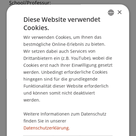
School/Professur:
×
Lehrstuhl für Bank- und Finanzmarktrecht
Diese Website verwendet
Die Einhaltung sämtlicher Vorschriften und
Cookies.
GERMAN
Regularien im Bereich der Geldwäscheprävention
Wir verwenden Cookies, um Ihnen das
ENGLISH
stellt viele Sorgfaltspflichtbeauftragte vor grosse
bestmögliche Online-Erlebnis zu bieten.
Herausforderungen. Schliesslich muss nicht nur
Wir setzen dabei auch Services von
ein Überblick über sämtliche Regelungen
Drittanbietern ein (z.B. YouTube), wobei die
gewahrt, sondern auch ein Missbrauch zu
Cookies erst nach Ihrer Einwilligung gesetzt
Zwecken von Geldwäscherei oder
werden. Unbedingt erforderliche Cookies
Terrorismusfinanzierung frühzeitig erkannt und
hingegen sind für die grundlegende
Funktionalität dieser Website erforderlich
verhindert werden.
und können somit nicht deaktiviert
werden.
Doch auch die Erfordernisse an die Person des
Sorgfaltspflichtbeauftragten sind in den letzten
Weitere Informationen zum Datenschutz
Jahren rasant gestiegen und werden dies auch in
finden Sie in unserer
Zukunft tun. Um damit Schritt halten zu können,
Datenschutzerklärung.
ist es unumgänglich, übergreifende und