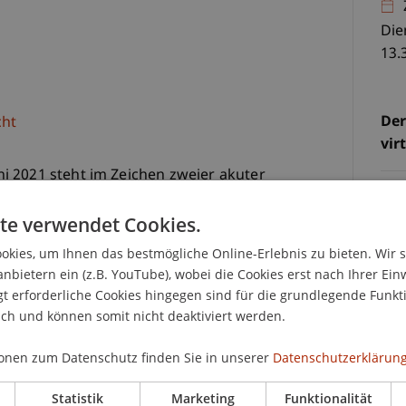
Die
13.
Der
cht
vir
 2021 steht im Zeichen zweier akuter
sicherungswirtschaft.
CHF
te verwendet Cookies.
Tei
as gesamte gesellschaftliche und wirtschaftliche
kies, um Ihnen das bestmögliche Online-Erlebnis zu bieten. Wir 
Sem
an der Versicherungswirtschaft nicht vorbei geht.
anbietern ein (z.B. YouTube), wobei die Cookies erst nach Ihrer Ein
der
omanagement als auch für die Product Governance
 erforderliche Cookies hingegen sind für die grundlegende Funkti
For
der Kranken- oder Unfallversicherung, der
ich und können somit nicht deaktiviert werden.
 Betriebsunterbrechungsversicherung: kaum eine
e verschont. Im ersten Block des Nachmittags wird
onen zum Datenschutz finden Sie in unserer
Datenschutzerklärung
dungen der Versicherungsschutz in der Pandemie
Statistik
Marketing
Funktionalität