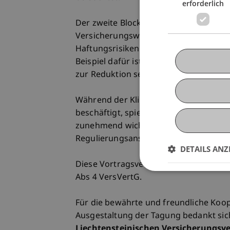
erforderlich
Der zweite Block widmet sich den Her
Versicherungswirtschaft. Produktinnov
Haftungsrisiken durch Klimahaftungskl
Beispiel dafür ist ein aufsehenerregend
zur Reduktion seiner CO2-Emissionen ve
Während der Klimawandel somit bislang
beschäftigt, spielt er unter dem Schla
zunehmend wichtige Rolle für Versich
Regulierungsansätze dazu sollen daher
DETAILS ANZ
Diese Vortragsveranstaltung gilt als v
Abs 4 VersVertG.
Für die bewährte und freundliche Koop
Ausgestaltung der Tagung bedankt sich
Liechtensteinischen Versicherungsv