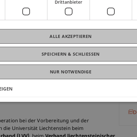
Drittanbieter
ausforderungen des Klimawandels für die
K
ationen spielen dabei ebenso eine Rolle wie
agen («Climate Change Litigation»). Ein rezentes
Mo
ALLE AKZEPTIEREN
es niederländisches Urteil, das den Ölriesen Shell
rurteilt.
SPEICHERN & SCHLIESSEN
 primär Sach- und Haftpflichtversicherer
gwort «Sustainable Finance» aber auch eine
NUR NOTWENDIGE
erungsanlageprodukte. Erste europäische
 ebenfalls vorgestellt werden.
EIGEN
D
on der FMA anerkannte Weiterbildung iSv Art 14
D
eration bei der Vorbereitung und der
 die Universität Liechtenstein beim
erband (LVV)
, beim
Verband liechtensteinischer