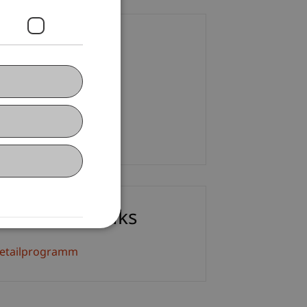
ontakt
nika Züger
+423 373 76 01
E-Mail
ownloads/Links
etailprogramm