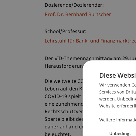
Dozierende/Dozierender:
Prof. Dr. Bernhard Burtscher
School/Professur:
Lehrstuhl für Bank- und Finanzmarktre
Der «ID-Themennachmittag» am 29. Juni
Herausforderungen für die globale Ver
Diese Websi
Die weltweite COVID-19-Pandemie hat d
Wir verwenden Coo
Leben auf den Kopf gestellt, was auch 
Services von Dritt
COVID-19 spielt sowohl für das Risik
werden. Unbedingt
eine zunehmend wichtige Rolle. Ob in 
Website erforderl
Rechtsschutzversicherung oder in der
Sparte bleibt derzeit von der Pandemi
Weitere Informati
daher anhand erster Gerichtsentschei
Unbedingt
beleuchtet.