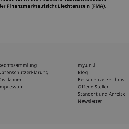
der
Finanzmarktaufsicht Liechtenstein (FMA)
.
Fußzeile Rechtliche Hinweise
Fußzeile Su
Rechtssammlung
my.uni.li
Datenschutzerklärung
Blog
Disclaimer
Personenverzeichnis
Impressum
Offene Stellen
Standort und Anreise
Newsletter