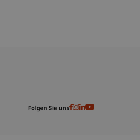
bdomain-Verzeichnis
Folgen Sie uns