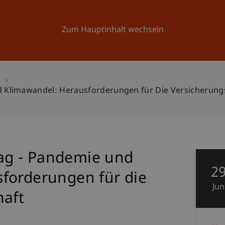
Forschung
Universität
Aktuelles
Zum Hauptinhalt wechseln
n
 Klimawandel: Herausforderungen für Die Versicherungs
g - Pandemie und
2
forderungen für die
Jun
haft