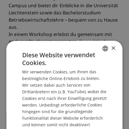
Campus und bietet dir Einblicke in die Universität
Liechtenstein sowie das Bachelorstudium
Betriebswirtschaftslehre – bequem von zu Hause
aus.
In einem Workshop erlebst du gemeinsam mit
anderen Studieninteressierten die praktische
×
Seite des Betriebswirtschaftslehre-Studiums.
Diese Website verwendet
Cookies.
ABLAUF
GERMAN
10.00 Uhr: Begrüssung und Programmüberblick
Wir verwenden Cookies, um Ihnen das
ENGLISH
10.05 Uhr: Theorieinput Design Thinking | mit
bestmögliche Online-Erlebnis zu bieten.
Wir setzen dabei auch Services von
Christina Philipp, Studiengangsmanagerin
Drittanbietern ein (z.B. YouTube), wobei die
10.15 Uhr: Workshop | mit Christina Philipp
Cookies erst nach Ihrer Einwilligung gesetzt
10.55 Uhr: Pause
werden. Unbedingt erforderliche Cookies
11.05 Uhr: Einblick in Orte auf dem Campus | mit
hingegen sind für die grundlegende
Student Ambassadors
Funktionalität dieser Website erforderlich
11.20 Uhr: Auslandserfahrungen | mit dem
und können somit nicht deaktiviert
International Office