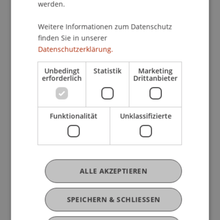
werden.
11.30 Uhr: Campus Leben | mit dem Spinnerei
Studierendenbüro
Weitere Informationen zum Datenschutz
11.40 Uhr: Programmpräsentation Bachelor
finden Sie in unserer
Betriebswirtschaftslehre | mit Christina Philipp
Datenschutzerklärung.
12.00 Uhr: Triff’ unserere Student Ambassadors |
Unbedingt
Statistik
Marketing
in Break-out rooms
erforderlich
Drittanbieter
12.15 Uhr: Fragerunde und Abschied | mit
Christina Philipp
Funktionalität
Unklassifizierte
Melde dich jetzt an
Veranstaltungsdetails
ALLE AKZEPTIEREN
Kontakt
SPEICHERN & SCHLIESSEN