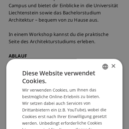
Campus und bietet dir Einblicke in die Universität
Liechtenstein sowie das Bachelorstudium
Architektur – bequem von zu Hause aus.
In einem Workshop kannst du die praktische
Seite des Architekturstudiums erleben.
ABLAUF
13.30 Uhr: Vorstellung des Architektur-Teams
×
13.35 Uhr: Präsentation Bachelorstudium
Diese Website verwendet
Architektur | mit Mag. arch. Cornelia Faisst,
Cookies.
GERMAN
Hochschuldozentin
Wir verwenden Cookies, um Ihnen das
ENGLISH
13.55 Uhr: Einblick in Werkstatt und Atelier | mit
bestmögliche Online-Erlebnis zu bieten.
Teresa Rädler, Wissenschaftliche Mitarbeiterin
Wir setzen dabei auch Services von
14.05 Uhr: Erfahrungen aus dem
Drittanbietern ein (z.B. YouTube), wobei die
Architekturstudium | mit Rebecca Senti, Student
Cookies erst nach Ihrer Einwilligung gesetzt
Ambassadors
werden. Unbedingt erforderliche Cookies
14.15 Uhr: Fragerunde| mit dem ganzen Team