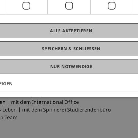
eben | mit Ivo Stoitschev, Spinnerei
zen Team
ALLE AKZEPTIEREN
SPEICHERN & SCHLIESSEN
irtschaftslehre
NUR NOTWENDIGE
k Programm
lor Betriebswirtschaftslehre | mit Christina
EIGEN
e auf dem Campus | mit Student Ambassadors
en | mit dem International Office
 Leben | mit dem Spinnerei Studierendenbüro
en Team