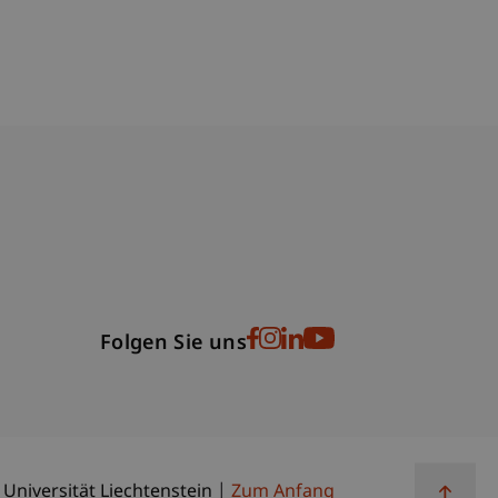
bdomain-Verzeichnis
Folgen Sie uns
 Universität Liechtenstein
Zum Anfang