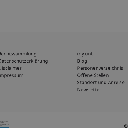
Fußzeile Rechtliche Hinweise
Fußzeile Su
Rechtssammlung
my.uni.li
Datenschutzerklärung
Blog
Disclaimer
Personenverzeichnis
Impressum
Offene Stellen
Standort und Anreise
Newsletter
©