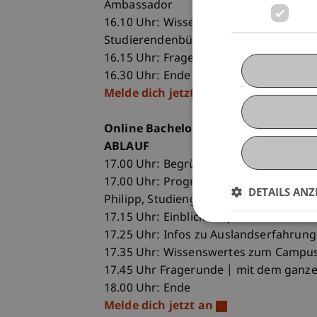
Ambassador
16.10 Uhr: Wissenswertes zum Campus L
Studierendenbüro
16.15 Uhr: Fragerunde | mit dem gan
16.30 Uhr: Ende
Melde dich jetzt an
Online Bachelor Infoabend Betriebsw
ABLAUF
17.00 Uhr: Begrüssung und Überblic
17.00 Uhr: Programmpräsentation Bache
DETAILS ANZ
Philipp, Studiengangsmanagerin
17.15 Uhr: Einblick in spannende Ort
17.25 Uhr: Infos zu Auslandserfahrung
17.35 Uhr: Wissenswertes zum Campus
17.45 Uhr Fragerunde | mit dem ganz
18.00 Uhr: Ende
Melde dich jetzt an