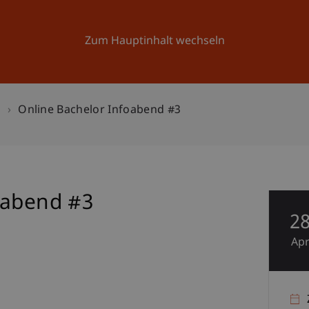
Forschung
Universität
Aktuelles
Zum Hauptinhalt wechseln
n
Online Bachelor Infoabend #3
oabend #3
2
Ap