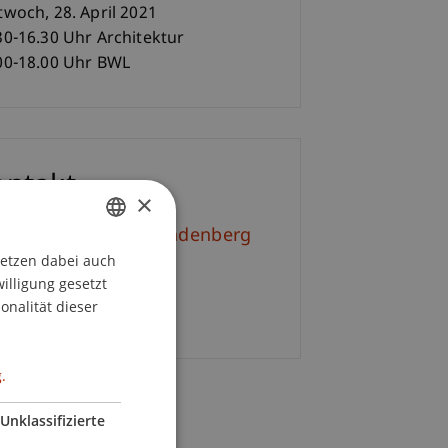
twoch, 28. April 2021
30-16.30 Uhr Architektur
00-18.00 Uhr BWL
ontakt
×
l.-Kult. Simone Brandenberg
setzen dabei auch
GERMAN
+423 265 11 18
willigung gesetzt
ENGLISH
E-Mail
onalität dieser
.
Unklassifizierte