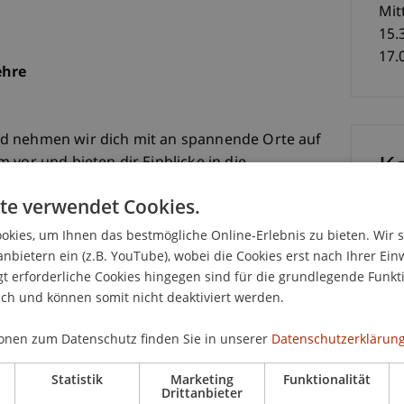
Mit
15.
17.
ehre
d nehmen wir dich mit an spannende Orte auf
K
 vor und bieten dir Einblicke in die
u Hause aus.
te verwendet Cookies.
Dip
tur
kies, um Ihnen das bestmögliche Online-Erlebnis zu bieten. Wir 
anbietern ein (z.B. YouTube), wobei die Cookies erst nach Ihrer Ein
r-Teams
 erforderliche Cookies hingegen sind für die grundlegende Funkti
ich und können somit nicht deaktiviert werden.
m Architektur | mit Mag. arch. Cornelia Faisst,
onen zum Datenschutz finden Sie in unserer
Datenschutzerklärung
elier | mit Teresa Rädler, Wissenschaftliche
Statistik
Marketing
Funktionalität
ekturstudium | mit Rebecca Senti, Student
Drittanbieter