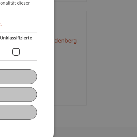
onalität dieser
ontakt
.
Unklassifizierte
l.-Kult. Simone Brandenberg
+423 265 11 18
E-Mail
as Heindorf
E-Mail