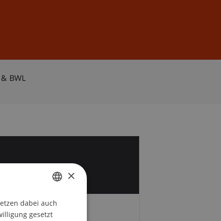
Anmelden
DE
EN
r & BWL
1
×
r
setzen dabei auch
GERMAN
willigung gesetzt
ENGLISH