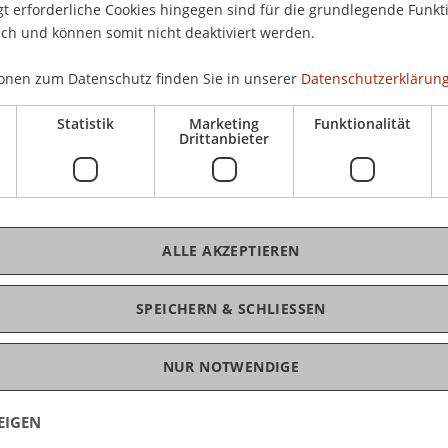
 erforderliche Cookies hingegen sind für die grundlegende Funkti
ich und können somit nicht deaktiviert werden.
 bis 18 Uhr
en aus den Bachelorprogrammen Architektur und
K
onen zum Datenschutz finden Sie in unserer
Datenschutzerklärung
nd Studienleben an der Universität Liechtenstein?
Statistik
Marketing
Funktionalität
Dip
Drittanbieter
ie Gelegenheit, unsere Student Ambassadors zu
oms für jedes Bachelorprogramm je nach deinem
ALLE AKZEPTIEREN
Jon
SPEICHERN & SCHLIESSEN
NUR NOTWENDIGE
EIGEN