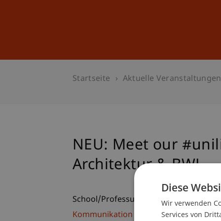
Studium
Weiterbildung
Startseite
Aktuelle Veranstaltunge
NEU: Meet our #unili
Architektur & BWL
Diese Websi
School/Professur:
Wir verwenden Coo
Services von Dritt
Kommunikation und Marketing