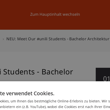
Forschung
Universität
Aktuelles
Zum Hauptinhalt wechseln
n
NEU: Meet Our #unili Students - Bachelor Architektu
 Students - Bachelor
0
Ap
te verwendet Cookies.
kies, um Ihnen das bestmögliche Online-Erlebnis zu bieten. Wir 
anbietern ein (z.B. YouTube), wobei die Cookies erst nach Ihrer Ein