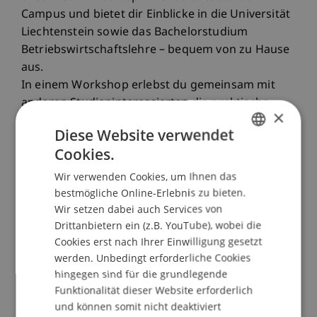
Campus und bietet dir Einblicke in die Universität
Liechtenstein sowie das Bachelorstudium
Betriebswirtschaftslehre – bequem von zu Hause
aus.
In einem Workshop erlebst du gemeinsam mit
anderen Studieninteressierten die praktische
×
Seite des Betriebswirtschaftslehre-Studiums.
Diese Website verwendet
Cookies.
ABLAUF
GERMAN
10.00 Uhr: Begrüssung und Programmüberblick
Wir verwenden Cookies, um Ihnen das
ENGLISH
10.05 Uhr: Theorieinput Design Thinking | mit
bestmögliche Online-Erlebnis zu bieten.
Wir setzen dabei auch Services von
Christina Philipp, Studiengangsmanagerin
Drittanbietern ein (z.B. YouTube), wobei die
10.15 Uhr: Workshop | mit Christina Philipp
Cookies erst nach Ihrer Einwilligung gesetzt
10.55 Uhr: Pause
werden. Unbedingt erforderliche Cookies
11.05 Uhr: Einblick in Orte auf dem Campus | mit
hingegen sind für die grundlegende
Student Ambassadors
Funktionalität dieser Website erforderlich
11.20 Uhr: Auslandserfahrungen | mit dem
und können somit nicht deaktiviert
International Office