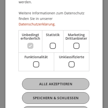
werden.
11.30 Uhr: Campus Leben | mit dem Spinnerei
Studierendenbüro
Weitere Informationen zum Datenschutz
11.40 Uhr: Programmpräsentation Bachelor
finden Sie in unserer
Betriebswirtschaftslehre | mit Christina Philipp
Datenschutzerklärung.
12.00 Uhr: Triff’ unserere Student Ambassadors |
Unbedingt
Statistik
Marketing
in Break-out rooms
erforderlich
Drittanbieter
12.15 Uhr: Fragerunde und Abschied | mit
Christina Philipp
Funktionalität
Unklassifizierte
Melde dich jetzt an
Veranstaltungsdetails
ALLE AKZEPTIEREN
Kontakt
SPEICHERN & SCHLIESSEN