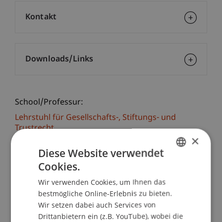
Kontakt
Downloads/Links
School/Professur:
Lehrstuhl für Gesellschafts-, Stiftungs- und
Trustrecht
×
Sie lernen im Intensivkurs „Liechtensteinisches
Diese Website verwendet
und Angloamerikanisches Trustrecht“, der
Cookies.
GERMAN
gleichzeitig das Modul 4 des Executive Master of
Wir verwenden Cookies, um Ihnen das
ENGLISH
Laws (LL.M.) im Gesellschafts-, Stiftungs- und
bestmögliche Online-Erlebnis zu bieten.
Trustrecht darstellt, das liechtensteinische
Wir setzen dabei auch Services von
Treuunternehmen sowie den Trust im
Drittanbietern ein (z.B. YouTube), wobei die