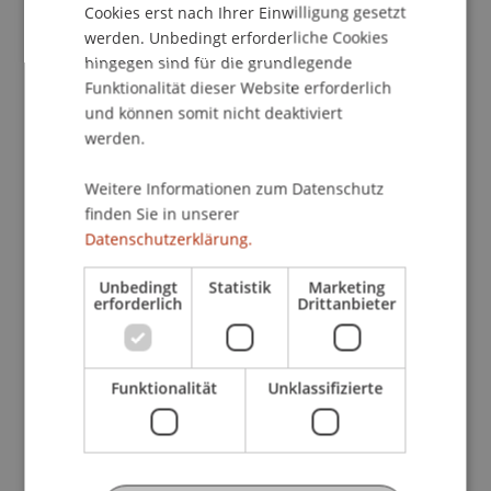
liechtensteinischem Recht kennen. Aufgezeigt
Cookies erst nach Ihrer Einwilligung gesetzt
werden die Grundbegriffe, die jeweiligen
werden. Unbedingt erforderliche Cookies
gesetzlichen Grundlagen sowie Unterschiede und
hingegen sind für die grundlegende
Gemeinsamkeiten. Ergänzend vermitteln wir
Funktionalität dieser Website erforderlich
und können somit nicht deaktiviert
Ihnen Wissen über die verschiedenen
werden.
Möglichkeiten des liechtensteinischen
Treuunternehmens, die einzelnen
Weitere Informationen zum Datenschutz
Verwaltungsorgane sowie die
finden Sie in unserer
Einflussnahmemöglichkeiten des Treugebers.
Datenschutzerklärung.
Ebenso beleuchtet werden die Rechtsstellung des
Settlor, Regelungen zu Vertretung und Haftung
Unbedingt
Statistik
Marketing
erforderlich
Drittanbieter
sowie die Rechte
von Begünstigten und Gläubigern.
Da das Rechtsinstitut des Trust dem
Funktionalität
Unklassifizierte
kontinentaleuropäischen Recht überwiegend
fremd ist, werden hier zunächst vertiefte
rechtsdogmatische Grundlagen gelehrt, bevor die