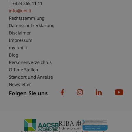
T +423 265 11 11
info@uni.li
Fußzeile Rechtliche Hinweise
Rechtssammlung
Datenschutzerklärung
Disclaimer
Impressum
Fußzeile Subdomain-Verzeichnis
my.uni.li
Blog
Personenverzeichnis
Offene Stellen
Standort und Anreise
Newsletter
Folgen Sie uns