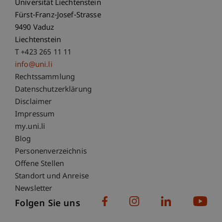
Universität Liechtenstein
Fürst-Franz-Josef-Strasse
9490 Vaduz
Liechtenstein
T +423 265 11 11
info@uni.li
Fußzeile Rechtliche Hinweise
Rechtssammlung
Datenschutzerklärung
Disclaimer
Impressum
Fußzeile Subdomain-Verzeichnis
my.uni.li
Blog
Personenverzeichnis
Offene Stellen
Standort und Anreise
Newsletter
Folgen Sie uns