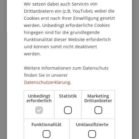
Wir setzen dabei auch Services von
Zentral ist hierbei die Abkehr vom reinen
Drittanbietern ein (z.B. YouTube), wobei die
Zerschlagungs- bzw. Verwertungsrecht hin zu
Cookies erst nach Ihrer Einwilligung gesetzt
einem modernen Insolvenzrecht mit einem
werden. Unbedingt erforderliche Cookies
praxistauglichen Sanierungsplan und
hingegen sind für die grundlegende
Sanierungsverfahren als Mittelpunkt.
Funktionalität dieser Website erforderlich
und können somit nicht deaktiviert
Die Hinwendung zur Sanierung und zum
werden.
wirtschaftlichen Neubeginn widerspiegelt sich
Weitere Informationen zum Datenschutz
z.B. in einer völlig neuen sprachlichen
finden Sie in unserer
Ausrichtung (die Konkursordnung wird zur
Datenschutzerklärung.
Insolvenzordnung), der Abschaffung der
Konkursklassen sowie der Schaffung
Unbedingt
Statistik
Marketing
zeitgemässer Quoten oder etwa der Möglichkeit
erforderlich
Drittanbieter
von Sanierungsverfahren in Eigenverwaltung.
Ein völliges Novum und gleichsam einen
Funktionalität
Unklassifizierte
"Meilenstein" stellt darüber hinaus die
Einführung eines besonderen Verfahrens zur