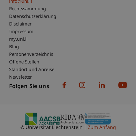
info@uni.li
Fußzeile Rechtliche Hinweise
Rechtssammlung
Datenschutzerklärung
Disclaimer
Impressum
Fußzeile Subdomain-Verzeichnis
my.uni.li
Blog
Personenverzeichnis
Offene Stellen
Standort und Anreise
Newsletter
Folgen Sie uns
© Universität Liechtenstein
Zum Anfang