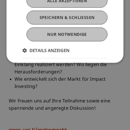
ALLE AKZEPTIEREN
Wie ist klima- und sozialrelevante Wirkung
definiert?
SPEICHERN & SCHLIESSEN
Wie kann Wirkung gemessen werden?
Welche Massnahmen sind effektiv in der
NUR NOTWENDIGE
Entfaltung von Wirkung?
Wirkung als Maxime aller Sustainable Finance
DETAILS ANZEIGEN
Ansätze?!
Kann finanzielle Rendite und Wirkung im
Einklang realisiert werden? Wo liegen die
Herausforderungen?
Wie entwickelt sich der Markt für Impact
Investing?
Wir freuen uns auf Ihre Teilnahme sowie eine
spannende und angeregte Diskussion!