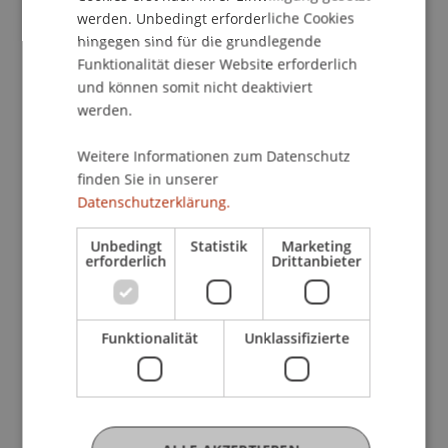
werden. Unbedingt erforderliche Cookies
politischen Entscheidungsträgern in einem Forum
hingegen sind für die grundlegende
zu bündeln und eine gesamtheitliche Diskussion
Funktionalität dieser Website erforderlich
bezüglich einer nachhaltigen Entwicklung
und können somit nicht deaktiviert
anzuregen.
werden.
In der kommenden Durchführung steht das
Weitere Informationen zum Datenschutz
Thema Wirkung (engl. «Impact») und somit die
finden Sie in unserer
realwirtschaftliche Veränderung, welche durch
Datenschutzerklärung.
Massnahmen von Finanzmarktakteuren erzielt
Unbedingt
Statistik
Marketing
werden kann, im Fokus. Eingeleitet wird das
erforderlich
Drittanbieter
Seminar durch die Vorstellung der Liechtenstein
Initiative for a Financial Sector Commission
on Modern Slavery and Human Trafficking. Im
Funktionalität
Unklassifizierte
Anschluss daran werden unter anderem
nachfolgende Aspekte aufgegriffen und im
Rahmen der online-basierten Podiumsdiskussion
erörtert: