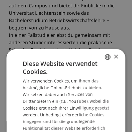
auf dem Campus und bietet dir Einblicke in die
Universität Liechtenstein sowie das
Bachelorstudium Betriebswirtschaftslehre –
bequem von zu Hause aus.
In einer Fallstudie erlebst du gemeinsam mit
anderen Studieninteressierten die praktische
Seite des Betriebswirtschaftslehre-Studiums.
×
Diese Website verwendet
ABLAUF
Cookies.
10.00 – 10.05 Uhr: Begrüssung und
GERMAN
Programmüberblick
Wir verwenden Cookies, um Ihnen das
ENGLISH
10.05 – 10.15 Uhr: Theorieinput zur Fallstudie |
bestmögliche Online-Erlebnis zu bieten.
Wir setzen dabei auch Services von
mit Christina Philipp, Studiengangsmanagerin
Drittanbietern ein (z.B. YouTube), wobei die
10.15 – 10 .30 Uhr: Lektüre Fallstudie
Cookies erst nach Ihrer Einwilligung gesetzt
10.30 – 10.45 Uhr: Fallstudie im Plenum | alle
werden. Unbedingt erforderliche Cookies
10.45 – 10.55 Uhr: Quiz zur Fallstudie | mit
hingegen sind für die grundlegende
Christina Philipp
Funktionalität dieser Website erforderlich
10.55 – 11.05 Pause