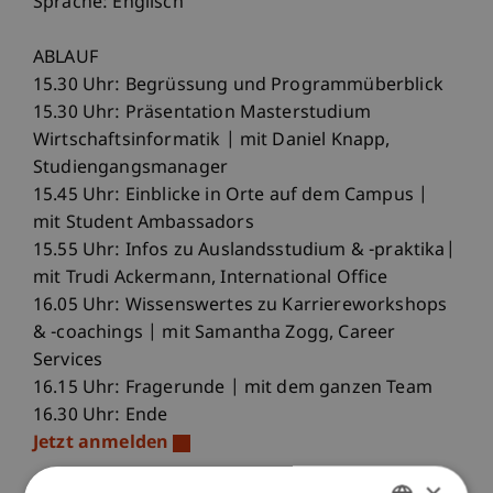
Sprache: Englisch
ABLAUF
15.30 Uhr: Begrüssung und Programmüberblick
15.30 Uhr: Präsentation Masterstudium
Wirtschaftsinformatik | mit Daniel Knapp,
Studiengangsmanager
15.45 Uhr: Einblicke in Orte auf dem Campus |
mit Student Ambassadors
15.55 Uhr: Infos zu Auslandsstudium & -praktika|
mit Trudi Ackermann, International Office
16.05 Uhr: Wissenswertes zu Karriereworkshops
& -coachings | mit Samantha Zogg, Career
Services
16.15 Uhr: Fragerunde | mit dem ganzen Team
16.30 Uhr: Ende
Jetzt anmelden