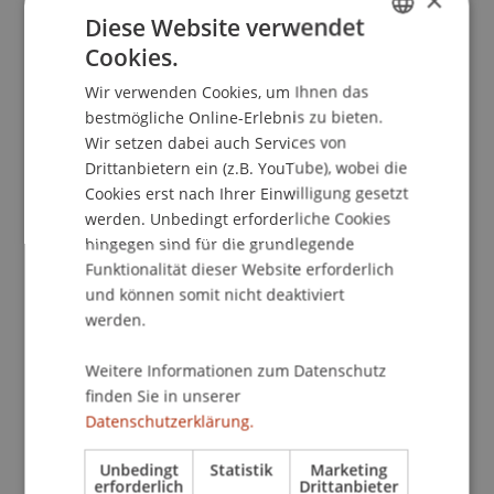
×
Diese Website verwendet
Master Infoabend Finance Online
Cookies.
Donnerstag, 10. Dezember 2020, 16.45 - 17.45 Uhr
GERMAN
Sprache: Englisch
Wir verwenden Cookies, um Ihnen das
ENGLISH
bestmögliche Online-Erlebnis zu bieten.
Wir setzen dabei auch Services von
ABLAUF
Drittanbietern ein (z.B. YouTube), wobei die
16.45 Uhr:Begrüssung und Programmüberblick
Cookies erst nach Ihrer Einwilligung gesetzt
16.45 Uhr: Präsentation Masterstudium Finance |
werden. Unbedingt erforderliche Cookies
mit Patrick Krause, Studiengangsmanager
hingegen sind für die grundlegende
17.00 Uhr: Einblicke in Orte auf dem Campus |
Funktionalität dieser Website erforderlich
mit Student Ambassadors
und können somit nicht deaktiviert
17.10 Uhr: Infos zu Auslandsstudium & -praktika|
werden.
mit Trudi Ackermann, International Office
17.20 Uhr: Wissenswertes zu Karriereworkshops
Weitere Informationen zum Datenschutz
& -coachings | mit Samantha Zogg, Career
finden Sie in unserer
Services
Datenschutzerklärung.
17.30 Uhr: Fragerunde | mit dem ganzen Team
Unbedingt
Statistik
Marketing
17.45 Uhr: Ende
erforderlich
Drittanbieter