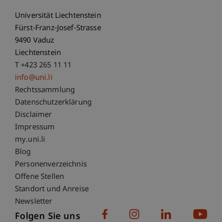
Universität Liechtenstein
Fürst-Franz-Josef-Strasse
9490 Vaduz
Liechtenstein
T +423 265 11 11
info@uni.li
Fußzeile Rechtliche Hinweise
Rechtssammlung
Datenschutzerklärung
Disclaimer
Impressum
Fußzeile Subdomain-Verzeichnis
my.uni.li
Blog
Personenverzeichnis
Offene Stellen
Standort und Anreise
Newsletter
Folgen Sie uns