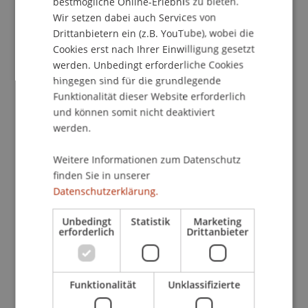
bestmögliche Online-Erlebnis zu bieten.
Bachelor Infoabend Architektur Online
Wir setzen dabei auch Services von
ABLAUF
Drittanbietern ein (z.B. YouTube), wobei die
Cookies erst nach Ihrer Einwilligung gesetzt
16.00 Uhr: Begrüssung und Überblick Programm
werden. Unbedingt erforderliche Cookies
16.00 Uhr: Präsentation Bachelorstudium
hingegen sind für die grundlegende
Architektur | mit Mag. arch. Cornelia Faisst
Funktionalität dieser Website erforderlich
16.15 Uhr: Einblick in das Architektur Atelier | mit
und können somit nicht deaktiviert
Rebecca Senti, Student Ambassador
werden.
16.25 Uhr: Infos zu Auslandserfahrungen | mit
Mirjana Schädler, International Office
Weitere Informationen zum Datenschutz
16.35 Uhr: Wissenswertes zum Campus Leben |
finden Sie in unserer
mit Ivo Stoitschev, Spinnerei Studierendenbüro
Datenschutzerklärung.
16.45 Uhr Fragerunde | mit dem ganzen Team
Unbedingt
Statistik
Marketing
17.00 Uhr: Ende
erforderlich
Drittanbieter
Melde dich jetzt an
Bachelor Infoabend Betriebswirtschaftslehre
Funktionalität
Unklassifizierte
Online