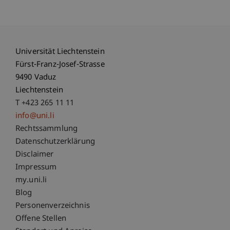
Universität Liechtenstein
Fürst-Franz-Josef-Strasse
9490 Vaduz
Liechtenstein
T +423 265 11 11
info@uni.li
Fußzeile Rechtliche Hinweise
Rechtssammlung
Datenschutzerklärung
Disclaimer
Impressum
Fußzeile Subdomain-Verzeichnis
my.uni.li
Blog
Personenverzeichnis
Offene Stellen