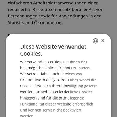
einfacheren Arbeitsplatzanwendungen einen
reduzierten Ressourceneinsatz bei aller Art von
Berechnungen sowie für Anwendungen in der
Statistik und Ökonometrie.
Grundsätzlicher Aufbau des Kurses
×
Diese Website verwendet
Die Zielsetzung dieses Kursangebotes besteht in
Cookies.
GERMAN
einer sehr praxisorientierten Vermittlung der
Wir verwenden Cookies, um Ihnen das
Programmiersprache VBA im
ENGLISH
bestmögliche Online-Erlebnis zu bieten.
Tabellenkalkulationsprogramm Excel. Deshalb
Wir setzen dabei auch Services von
werden zu Beginn die Grundlagen wie
Drittanbietern ein (z.B. YouTube), wobei die
beispielsweise die Definition von Variablen,
Cookies erst nach Ihrer Einwilligung gesetzt
Schleifen und der Entwurf von
werden. Unbedingt erforderliche Cookies
Nachrichtenfenstern besprochen und eingeübt.
hingegen sind für die grundlegende
Ausserdem wird auf die intuitive Nutzung und
Funktionalität dieser Website erforderlich
Herleitung von VBA-Befehlen geachtet.
und können somit nicht deaktiviert
werden.