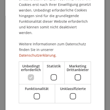
Organisationen und Bildungsexperten ins
Cookies erst nach Ihrer Einwilligung gesetzt
werden. Unbedingt erforderliche Cookies
Gespräch kommen. Darüber hinaus gibt es auf
hingegen sind für die grundlegende
jeder Messe ein umfangreiches
Funktionalität dieser Website erforderlich
Vortragsprogramm mit Präsentationen der
und können somit nicht deaktiviert
Aussteller und Expertenvorträgen zu allen
werden.
Themen, die dich vor der Master-Wahl
beschäftigen.
Weitere Informationen zum Datenschutz
Wir von der Universität Liechtenstein sind auch
finden Sie in unserer
dabei!
Im Gespräch mit uns kannst du dich über
Datenschutzerklärung.
unsere Master-Programme in Entrepreneurship,
Information Systems/Wirtschaftsinformatik und
Unbedingt
Statistik
Marketing
erforderlich
Drittanbieter
Finance informieren.
Unsere Studierenden und Studiengangsmanager
vor Ort beraten dich zu allen Fragen rund um das
Funktionalität
Unklassifizierte
Studium an der Uni Liechtenstein. Von der
Anmeldung bis zum Abschluss und deinen
Möglichkeiten danach. Du bekommst
Informationen zum Studium, den