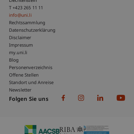
Liechtenstein
T +423 265 11 11
info@uni.li
Fußzeile Rechtliche Hinweise
Rechtssammlung
Datenschutzerklärung
Disclaimer
Impressum
Fußzeile Subdomain-Verzeichnis
my.uni.li
Blog
Personenverzeichnis
Offene Stellen
Standort und Anreise
Newsletter
Folgen Sie uns