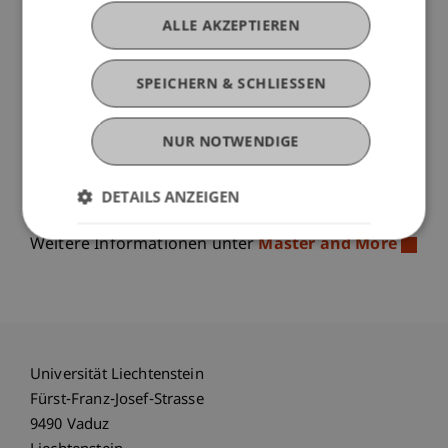
Vertiefungsrichtungen, Praktika und
ALLE AKZEPTIEREN
Auslandsaufenthalten mit Partneruniversitäten
und natürlich aktuelle Termine zum Kennenlernen
SPEICHERN & SCHLIESSEN
vor Ort in Liechtenstein.
Und was das Studentenleben bei uns so
NUR NOTWENDIGE
besonders macht, erfährst du natürlich auch aus
erster Hand. Lern uns kennen! Wir freuen uns auf
dich!
DETAILS ANZEIGEN
Weitere Informationen unter
Master and More
Universität Liechtenstein
Fürst-Franz-Josef-Strasse
9490 Vaduz