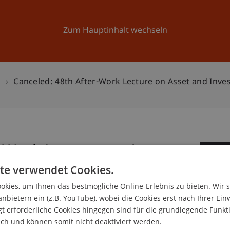
Forschung
Universität
Aktuelles
Zum Hauptinhalt wechseln
n
Canceled: 48th After-Work Lecture on Asset and In
-Work Lecture on Asset
0
nagement
te verwendet Cookies.
Ok
kies, um Ihnen das bestmögliche Online-Erlebnis zu bieten. Wir 
anbietern ein (z.B. YouTube), wobei die Cookies erst nach Ihrer Ein
 erforderliche Cookies hingegen sind für die grundlegende Funkti
ich und können somit nicht deaktiviert werden.