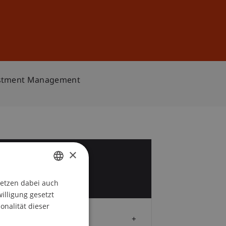
Anmelden
DE
EN
vestment Management
×
8
t
setzen dabei auch
GERMAN
willigung gesetzt
ENGLISH
onalität dieser
Zielgruppe