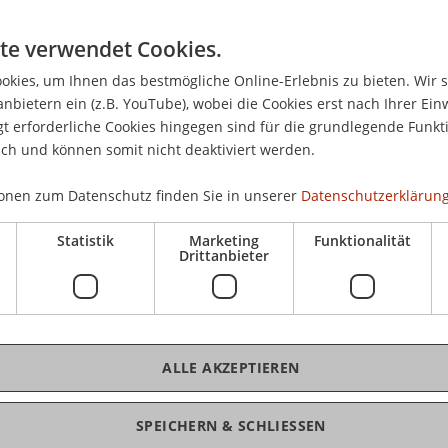
Die
üb
te verwendet Cookies.
kies, um Ihnen das bestmögliche Online-Erlebnis zu bieten. Wir 
anbietern ein (z.B. YouTube), wobei die Cookies erst nach Ihrer Ein
 erforderliche Cookies hingegen sind für die grundlegende Funkti
cht
ich und können somit nicht deaktiviert werden.
K
e COVID-19-Pandemie hat die Wirtschaft und die
onen zum Datenschutz finden Sie in unserer
Datenschutzerklärung
Pro
stürzt. Der Staat hat rasch und umfassend auf
Statistik
Marketing
Funktionalität
gangsbeschränkungen, Grenzschliessungen,
Drittanbieter
Erwerbseinschränkungen infolge
htliche Massnahmen waren die Folge; diese haben
quenzen zur Folge gehabt
Mag
rlust des Arbeitsplatzes etc.).
ALLE AKZEPTIEREN
schaftliche Fragestellungen, wie also der Staat auf
nehmen und Gesellschaft mit diesen Massnahmen
SPEICHERN & SCHLIESSEN
iner Podiumsdiskussion angesprochen werden.