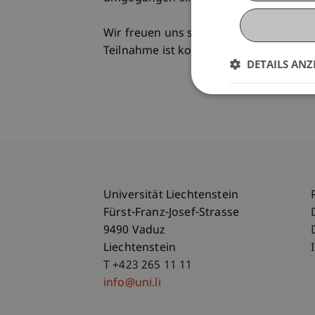
Wir freuen uns sehr auf eine spannen
Teilnahme ist kostenlos, um Anmeldu
DETAILS ANZ
Universität Liechtenstein
Fürst-Franz-Josef-Strasse
9490 Vaduz
Liechtenstein
T +423 265 11 11
info@uni.li