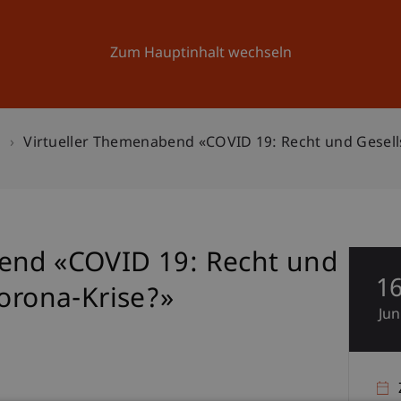
Forschung
Universität
Aktuelles
Zum Hauptinhalt wechseln
n
Virtueller Themenabend «COVID 19: Recht und Gesells
end «COVID 19: Recht und
1
Corona-Krise?»
Jun