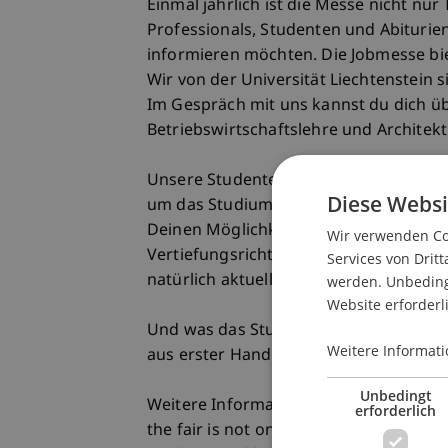
Einmal jährlich ist die Messe nicht n
Professionals, Studenten und Abiturie
informieren möchten. Die Jobmesse bie
Wir von der Universität Liechtenstein 
Im Gespräch mit uns kannst du dich ü
Betriebswirtschaftslehre und Architekt
Unsere Studenten und Studiengangsman
Diese Websi
um das Studium an der Uni Liechtenst
Deinen Möglichkeiten danach. Du bek
Wir verwenden Coo
Vertiefungsrichtungen, Praktika und A
Services von Dritt
natürlich aktuelle Termine zum Kennen
werden. Unbedingt
Website erforderl
Und was das Studentenleben bei uns s
Weitere Informati
aus erster Hand. Lern uns kennen! Wir
Unbedingt
Weitere Informationen unter
https://
erforderlich
the fair is not only a meeting place fo