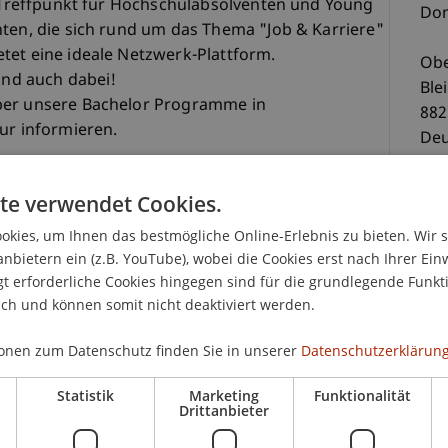
ur Treffpunkt für Hochschulabsolventen und Young
Don
nten, die sich rund um das Thema "Job & Karriere"
tet eine ideale Netzwerk-Plattform.
Obe
sind auch dabei!
Ble
ber unsere Bachelor Programme in
882
ur informieren.
Deu
ager vor Ort beraten Dich zu allen Fragen rund
te verwendet Cookies.
ein. Von der Anmeldung bis zum Abschluss und
[Ko
ommst Informationen zum Studium, den
kies, um Ihnen das bestmögliche Online-Erlebnis zu bieten. Wir 
uslandsaufenthalten mit Partneruniversitäten und
anbietern ein (z.B. YouTube), wobei die Cookies erst nach Ihrer Ein
lernen vor Ort.
 erforderliche Cookies hingegen sind für die grundlegende Funkti
ich und können somit nicht deaktiviert werden.
o besonders macht, erfährst Du natürlich auch
onen zum Datenschutz finden Sie in unserer
Datenschutzerklärung
 freuen uns auf Dich!
Statistik
Marketing
Funktionalität
www.karrieremesse-im-süden.de
Once a year,
Drittanbieter
r university graduates and young professionals,