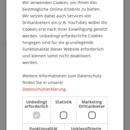
Kontakt
Wir verwenden Cookies, um Ihnen das
ENGLISH
bestmögliche Online-Erlebnis zu bieten.
Wir setzen dabei auch Services von
Drittanbietern ein (z.B. YouTube), wobei die
Dozierende:
Cookies erst nach Ihrer Einwilligung gesetzt
Dr. Bernd Schenk
werden. Unbedingt erforderliche Cookies
Prof. Dr. Stefan Seidel
hingegen sind für die grundlegende
Funktionalität dieser Website erforderlich
School/Professur:
und können somit nicht deaktiviert
werden.
Institut für Wirtschaftsinformatik
Aus der Weiterbildungsreihe "Digitalisierung":
Weitere Informationen zum Datenschutz
Dieser 1,5 tägige Workshop geht der Frage nach,
finden Sie in unserer
Datenschutzerklärung.
was digitale Innovationen sind und welche
Potenziale sie für Produkte und Prozesse bieten.
Unbedingt
Statistik
Marketing
erforderlich
Drittanbieter
Mehr Informationen zu diesem Workshop finden
Sie auf
www.uni.li/digitalisierung
Funktionalität
Unklassifizierte