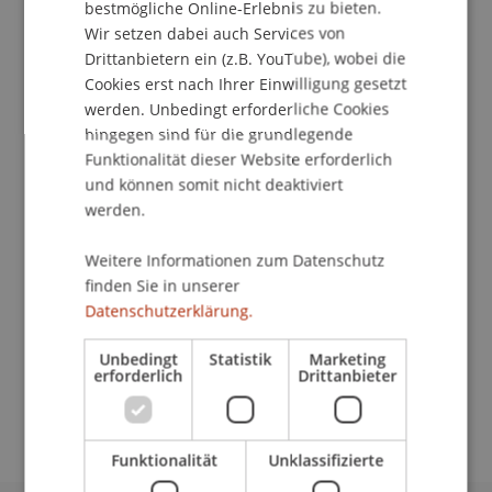
bestmögliche Online-Erlebnis zu bieten.
Wir setzen dabei auch Services von
School/Professur:
Drittanbietern ein (z.B. YouTube), wobei die
Center für Universitätsentwicklung
Cookies erst nach Ihrer Einwilligung gesetzt
werden. Unbedingt erforderliche Cookies
Programm
hingegen sind für die grundlegende
• Präsentation des Masterprogramms
Funktionalität dieser Website erforderlich
Entrepreneurship und Management
und können somit nicht deaktiviert
• Besuch von Vorlesungen und des Start-up Lab
werden.
• Persönliches Gespräch mit Studierenden &
Dozierenden
Weitere Informationen zum Datenschutz
finden Sie in unserer
• Campus Tour
Datenschutzerklärung.
• Gemeinsamer Stand-up Lunch
Unbedingt
Statistik
Marketing
erforderlich
Drittanbieter
Jetzt zum Master Taster Day anmelden!
Funktionalität
Unklassifizierte