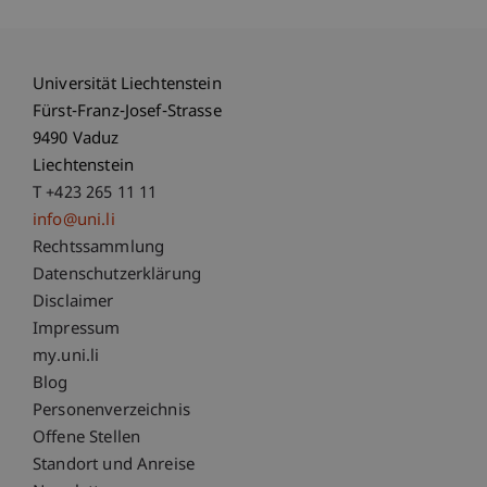
Universität Liechtenstein
Fürst-Franz-Josef-Strasse
9490 Vaduz
Liechtenstein
T +423 265 11 11
info@uni.li
Fußzeile Rechtliche Hinweise
Rechtssammlung
Datenschutzerklärung
Disclaimer
Impressum
Fußzeile Subdomain-Verzeichnis
my.uni.li
Blog
Personenverzeichnis
Offene Stellen
Standort und Anreise