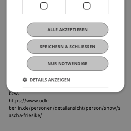
Assistant Professor für digitale Innovation an der
VU Universität in Amsterdam. In seiner Forschung
beschäftigt er sich damit, welche Rolle das
Digitale spielt, wenn Neues entsteht. So
ALLE AKZEPTIEREN
untersucht er die Rolle der Digitalisierung in der
akademischen Forschung oder schaut sich an,
SPEICHERN & SCHLIESSEN
wie Kreative bestehende Konzepte remixen, um
Neues zu schaffen.
NUR NOTWENDIGE
+++++
DETAILS ANZEIGEN
www.friesike.de
bzw.
https://www.udk-
berlin.de/personen/detailansicht/person/show/s
ascha-friesike/