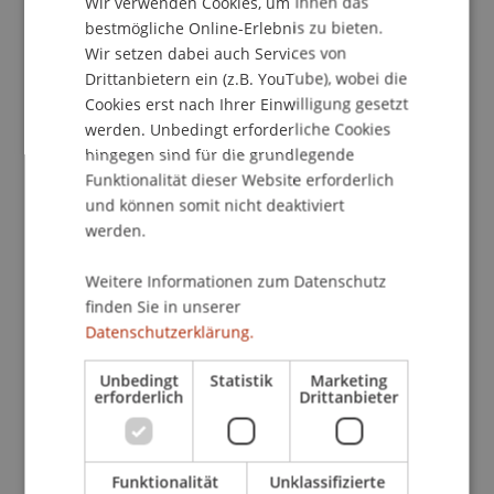
Wir verwenden Cookies, um Ihnen das
ENGLISH
bestmögliche Online-Erlebnis zu bieten.
Sascha Friesike ist Professor für Design digitaler
Wir setzen dabei auch Services von
Innovationen und Studiengangsleiter des
Drittanbietern ein (z.B. YouTube), wobei die
berufsbegleitenden Masterstudiengangs
Cookies erst nach Ihrer Einwilligung gesetzt
werden. Unbedingt erforderliche Cookies
Leadership in digitaler Innovation an der
hingegen sind für die grundlegende
Universität der Künste Berlin sowie Direktor des
Funktionalität dieser Website erforderlich
Weizenbaum-Instituts für die vernetzte
und können somit nicht deaktiviert
Gesellschaft. Er ist zudem assoziierter Forscher
werden.
am Alexander von Humboldt Institut für Internet
und Gesellschaft. Friesike ist Wirtschaftsingenieur
Weitere Informationen zum Datenschutz
und hat an der Universität St.Gallen zu
finden Sie in unserer
Innovationsmanagement promoviert. Ein Jahr
Datenschutzerklärung.
seiner Promotionszeit verbrachte er in Stanford
in den USA. Anschließend half er in Berlin das
Unbedingt
Statistik
Marketing
erforderlich
Drittanbieter
Humboldt Institut aufzubauen, wo er bis 2016
Forschungsleiter war. Er war von 2014 bis 2016
Professor für Betriebswirtschaftslehre an der
Funktionalität
Unklassifizierte
Universität Würzburg und von 2017 bis 2019