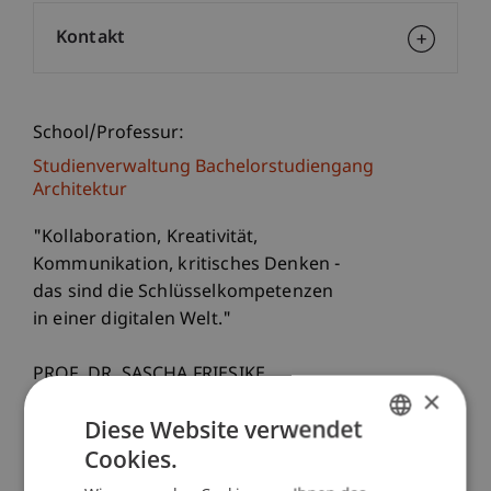
Kontakt
School/Professur:
Studienverwaltung Bachelorstudiengang
Architektur
"Kollaboration, Kreativität,
Kommunikation, kritisches Denken -
das sind die Schlüsselkompetenzen
in einer digitalen Welt."
PROF. DR. SASCHA FRIESIKE
×
Diese Website verwendet
+++++
Cookies.
GERMAN
KURZVITA