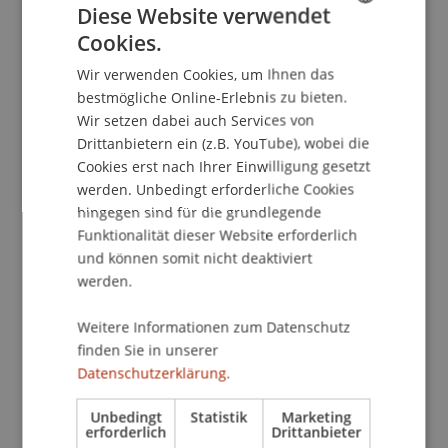
Diese Website verwendet
Studio Faisst / Stockhammer
Cookies.
Studio Capaul / Alessi
GERMAN
09.00 - ca. 17.30 Uhr im Atelier, Auditorium und S7
Wir verwenden Cookies, um Ihnen das
ENGLISH
bestmögliche Online-Erlebnis zu bieten.
Wir setzen dabei auch Services von
Dienstag, 21. Januar 2020
Drittanbietern ein (z.B. YouTube), wobei die
Basic Studio
Cookies erst nach Ihrer Einwilligung gesetzt
Studio Brandl / Mackowitz
werden. Unbedingt erforderliche Cookies
hingegen sind für die grundlegende
09.00 - ca. 17.30 Uhr im Atelier
Funktionalität dieser Website erforderlich
und können somit nicht deaktiviert
Bachelorthesis
werden.
Alle Advanced Studios
09.00 - ca. 17.30 Uhr im Auditorium
Weitere Informationen zum Datenschutz
finden Sie in unserer
Datenschutzerklärung.
Mittwoch 22. Januar 2020
Basic Studios
Unbedingt
Statistik
Marketing
erforderlich
Drittanbieter
Studio Mair / Schwarz