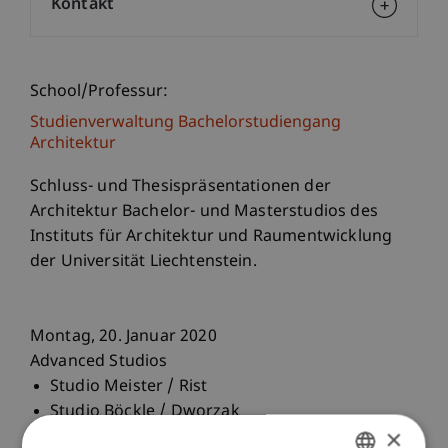
Kontakt
School/Professur:
Studienverwaltung Bachelorstudiengang
Architektur
Schluss- und Thesispräsentationen der
Architektur Bachelor- und Masterstudios des
Instituts für Architektur und Raumentwicklung
der Universität Liechtenstein.
Montag, 20. Januar 2020
Advanced Studios
Studio Meister / Rist
Studio Böckle / Dworzak
×
Studio Rhomberg / Staub