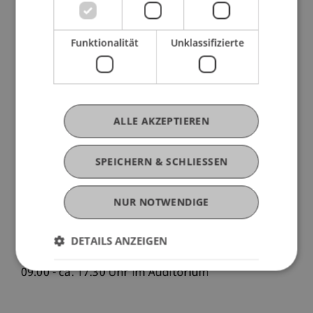
Studio Mayer / Jüngling
09.00 - ca. 17.30 Uhr im Atelier
Funktionalität
Unklassifizierte
Advanced Studio
Studio Egg / Kaps
09.00 - ca. 12.00 Uhr im Atelier
ALLE AKZEPTIEREN
Masterthesis
Alle Advanced Studios
SPEICHERN & SCHLIESSEN
09.00 - ca. 17.30 Uhr im Auditorium
NUR NOTWENDIGE
Donnerstag 23. Januar 2020
Masterthesis
DETAILS ANZEIGEN
Alle Advanced Studios
09.00 - ca. 17.30 Uhr im Auditorium