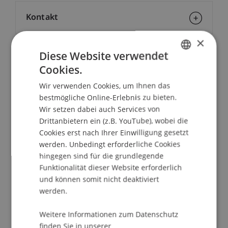
Kontakt
×
Diese Website verwendet
Downloads/Links
Cookies.
GERMAN
Wir verwenden Cookies, um Ihnen das
ENGLISH
bestmögliche Online-Erlebnis zu bieten.
Dozierende/Dozierender:
Wir setzen dabei auch Services von
Drittanbietern ein (z.B. YouTube), wobei die
Univ.-Prof. Dr. Peter Bussjäger
Cookies erst nach Ihrer Einwilligung gesetzt
School/Professur:
werden. Unbedingt erforderliche Cookies
hingegen sind für die grundlegende
Institut für Finanzdienstleistungen
Funktionalität dieser Website erforderlich
und können somit nicht deaktiviert
Der Staatsgerichtshof hat seine Rechtsprechung
werden.
zu Grundrechtsfragen in den vergangenen Jahren
weiterentwickelt. Das Referat wird praktisch
Weitere Informationen zum Datenschutz
bedeutsame Aspekte dieser Rechtsprechung
finden Sie in unserer