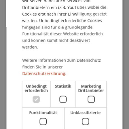
Wir setzen dabei auch Services von
umfangreiches Vortragsprogramm mit
Drittanbietern ein (z.B. YouTube), wobei die
Präsentationen der Aussteller und
Cookies erst nach Ihrer Einwilligung gesetzt
Expertenvorträgen zu allen Themen, die dich vor
werden. Unbedingt erforderliche Cookies
der Master-Wahl beschäftigen.
hingegen sind für die grundlegende
Funktionalität dieser Website erforderlich
und können somit nicht deaktiviert
Wir von der Universität Liechtenstein sind auch
werden.
dabei! Im Gespräch mit uns kannst du dich über
unsere Master Programme in Entrepreneurship,
Weitere Informationen zum Datenschutz
Finance und Wirtschaftsinformatik informieren.
finden Sie in unserer
Datenschutzerklärung.
Unsere Studenten und Studiengangsmanager vor
Unbedingt
Statistik
Marketing
Ort beraten Dich zu allen Fragen rund um das
erforderlich
Drittanbieter
Studium an der Uni Liechtenstein. Von der
Anmeldung bis zum Abschluss und Deinen
Möglichkeiten danach. Du bekommst
Funktionalität
Unklassifizierte
Informationen zum Studium, den
Vertiefungsrichtungen, Praktika und