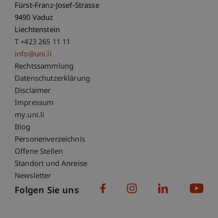
Fürst-Franz-Josef-Strasse
9490 Vaduz
Liechtenstein
T +423 265 11 11
info@uni.li
Fußzeile Rechtliche Hinweise
Rechtssammlung
Datenschutzerklärung
Disclaimer
Impressum
Fußzeile Subdomain-Verzeichnis
my.uni.li
Blog
Personenverzeichnis
Offene Stellen
Standort und Anreise
Newsletter
Folgen Sie uns