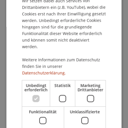
Wir setzen dabei auch Services von
umfangreiches Vortragsprogramm mit
Drittanbietern ein (z.B. YouTube), wobei die
Präsentationen der Aussteller und
Cookies erst nach Ihrer Einwilligung gesetzt
Expertenvorträgen zu allen Themen, die dich vor
werden. Unbedingt erforderliche Cookies
der Master-Wahl beschäftigen.
hingegen sind für die grundlegende
Funktionalität dieser Website erforderlich
und können somit nicht deaktiviert
Wir von der Universität Liechtenstein sind auch
werden.
dabei! Im Gespräch mit uns kannst du dich über
unsere Master Programme in Entrepreneurship,
Weitere Informationen zum Datenschutz
Finance und Wirtschaftsinformatik informieren.
finden Sie in unserer
Datenschutzerklärung.
Unsere Studenten und Studiengangsmanager vor
Unbedingt
Statistik
Marketing
Ort beraten Dich zu allen Fragen rund um das
erforderlich
Drittanbieter
Studium an der Uni Liechtenstein. Von der
Anmeldung bis zum Abschluss und Deinen
Möglichkeiten danach. Du bekommst
Funktionalität
Unklassifizierte
Informationen zum Studium, den
Vertiefungsrichtungen, Praktika und