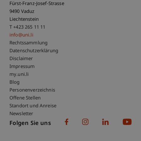
Fürst-Franz-Josef-Strasse
9490 Vaduz
Liechtenstein
T +423 265 11 11
info@uni.li
Fußzeile Rechtliche Hinweise
Rechtssammlung
Datenschutzerklärung
Disclaimer
Impressum
Fußzeile Subdomain-Verzeichnis
my.uni.li
Blog
Personenverzeichnis
Offene Stellen
Standort und Anreise
Newsletter
Folgen Sie uns