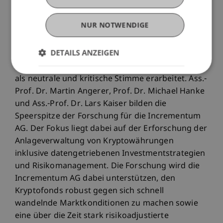
Kryptowelt kombiniert.
NUR NOTWENDIGE
Die Universität Liechtenstein ist seit mehreren
Jahren aktiv in der Erforschung der
DETAILS ANZEIGEN
Blockchaintechnologie und von
Kryptowährungen und hat sich eine Reputation
als neutrale und kritische Stimme erarbeitet. Ass.-
Prof. Dr. Martin Angerer, Prof. Dr. Michael Hanke
und Ass.-Prof. Dr. Lars Kaiser bilden die
Speerspitze der Forschung für die Incrementum
AG. Der Fokus liegt dabei auf der Erforschung der
Anlageverwaltung von Kryptowährungen
inklusive datengetriebenen Investmentstrategien
und Risikomanagement. Die Forschung wird die
Incrementum AG dabei unterstützen, den
Kryptofonds robust gegen sich schnell
wandelnde Marktkonditionen zu machen sowie
eine über die Zeit stark risikoadjustierte