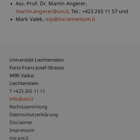
Ass.-Prof. Dr. Martin Angerer,
martin.angerer@uni.li
, Tel.: +423 265 11 57 und
Mark Valek,
mjv@incrementum.li
Universität Liechtenstein
Fürst-Franz-Josef-Strasse
9490 Vaduz
Liechtenstein
T +423 265 11 11
info@uni.li
Fußzeile Rechtliche Hinweise
Rechtssammlung
Datenschutzerklärung
Disclaimer
Impressum
Fußzeile Subdomain-Verzeichnis
my.uni.li