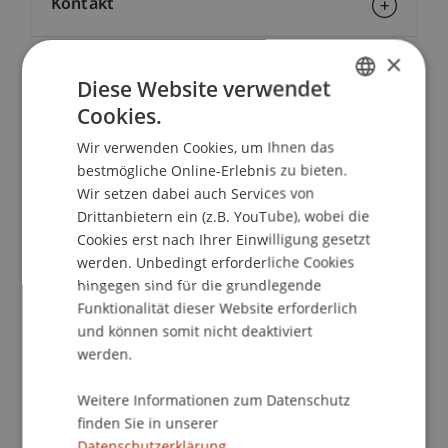
Kontakt
×
Diese Website verwendet
School/Professur:
Cookies.
GERMAN
Studienverwaltung Bachelorstudiengang
Architektur
Wir verwenden Cookies, um Ihnen das
ENGLISH
bestmögliche Online-Erlebnis zu bieten.
Low Tech Holzbau-Projekte aus Vorarlberg
Wir setzen dabei auch Services von
> Naturkosmetik Metzler, Egg
Drittanbietern ein (z.B. YouTube), wobei die
Österreichischer Solarpreis 2018
Cookies erst nach Ihrer Einwilligung gesetzt
Solarthermie mit Bauteilaktivierung,
werden. Unbedingt erforderliche Cookies
hingegen sind für die grundlegende
Wärmepumpe, Lüftungsanlage
Funktionalität dieser Website erforderlich
Holz-Hochregallager in Hang
und können somit nicht deaktiviert
integriert
werden.
> Holzwohnhaus Hartmann/Berchtel, Schnifis
Vorarlberger Holzbaupreis 2019
Weitere Informationen zum Datenschutz
Anerkennung
finden Sie in unserer
Solarthermie mit Bauteilaktivierung
Datenschutzerklärung.